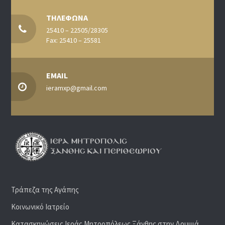
ΤΗΛΕΦΩΝΑ
25410 – 22505/28305
Fax: 25410 – 25581
EMAIL
ieramxp@gmail.com
Τράπεζα της Αγάπης
Κοινωνικό Ιατρείο
Κατασκηνώσεις Ιεράς Μητροπόλεως Ξάνθης στην Δρυμιά