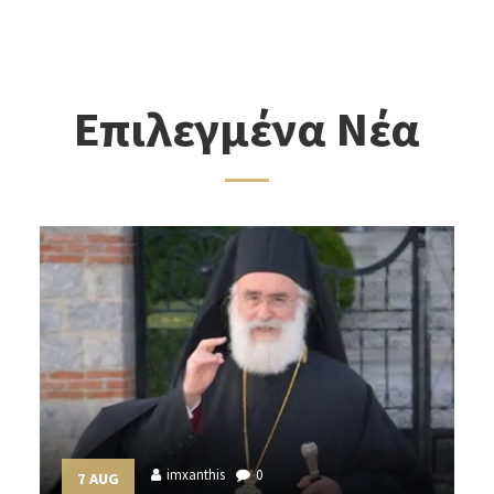
Επιλεγμένα Νέα
imxanthis
0
7 AUG