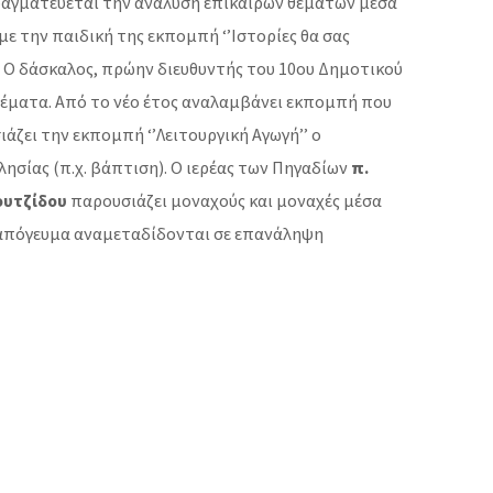
πραγματεύεται την ανάλυση επίκαιρων θεμάτων μέσα
με την παιδική της εκπομπή ‘’Ιστορίες θα σας
ή. Ο δάσκαλος, πρώην διευθυντής του 10ου Δημοτικού
έματα. Από το νέο έτος αναλαμβάνει εκπομπή που
ζει την εκπομπή ‘’Λειτουργική Αγωγή’’ ο
λησίας (π.χ. βάπτιση). Ο ιερέας των Πηγαδίων
π.
ουτζίδου
παρουσιάζει μοναχούς και μοναχές μέσα
 απόγευμα αναμεταδίδονται σε επανάληψη