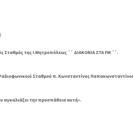
)
ός Σταθμός της Ι.Μητροπόλεως ΄΄ ΔΙΑΚΟΝΙΑ ΣΤΑ FM ΄΄.
 Ραδιοφωνικοιύ Σταθμού π. Κωνσταντίνος Παπακωνσταντίν
υ αγκαλιάζει την προσπάθεια αυτή».