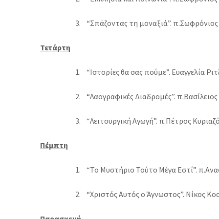
3.
“Σπάζοντας τη μοναξιά”. π.Σωφρόνιος Γκ
Τετάρτη
1.
“Ιστορίες θα σας πούμε”. Ευαγγελία Ριτζ
2.
“Λαογραφικές Διαδρομές”. π.Βασίλειος 
3.
“Λειτουργική Αγωγή”. π.Πέτρος Κυριαζό
Πέμπτη
1.
“Το Μυστήριο Τούτο Μέγα Εστί”. π.Ανασ
2.
“Χριστός Αυτός ο Άγνωστος”. Νίκος Κοσ
Παρασκευή