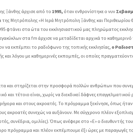
ης Ξάνθης άρχισε από το
1995,
όταν ενθρονίστηκε ο νυν
Σεβασμι
 της Μητρόπολης «Η Ιερά Μητρόπολη Ξάνθης και Περιθεωρίου 
 1995 φτάνει στα ώτα του εκκλησιαστικού μας πληρώματος εκκλ
μεγακύκλων στα fm άρχισε να μεταδίδεται αρχικά το καθημεριν
ον να εκπέμπει το ραδιόφωνο της τοπικής εκκλησίας,
ο Ραδιοστ
ής και λόγου με καθημερινές εκπομπές, οι οποίες πραγματεύοντ
τα και στηρίζεται στην προσφορά πολλών ανθρώπων που συνεργ
ικό και τέτοιο είναι, χωρίς να διεκδικεί δάφνες επαγγελματικού
ρήγορα και στους ακροατές. Το πρόγραμμα ξεκίνησε, όπως ήτα
ους ακροατές συνεχώς να αυξάνουν. Με σύγχρονο πλέον εξοπλισμ
ρτές, συνέδρια, ομιλίες). Όπως ανέφερε στο «Ε» ο διευθυντής 
ίωρο πρόγραμμα και πλέον εκπέμπουμε έξι ώρες με παραγωγές τ