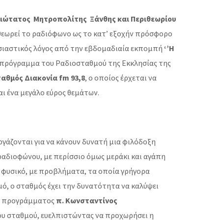
ώτατος Μητροπολίτης Ξάνθης και Περιθεωρίου
θεωρεί το ραδιόφωνο ως το κατ’ εξοχήν πρόσφορο
ησιαστικός λόγος από την εβδομαδιαία εκπομπή
‘’Η
ό πρόγραμμα του Ραδιοσταθμού της Εκκλησίας της
αθμός Διακονία fm 93,8
, ο οποίος έρχεται να
αι ένα μεγάλο εύρος θεμάτων.
άζονται για να κάνουν δυνατή μια φιλόδοξη
 ραδιοφώνου, με περίσσιο όμως μεράκι και αγάπη
ν φυσικό, με προβλήματα, τα οποία γρήγορα
ό, ο σταθμός έχει την δυνατότητα να καλύψει
του προγράμματος
π. Κωνσταντίνος
ου σταθμού, ευελπιστώντας να προχωρήσει η