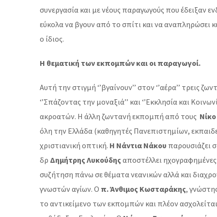
συνεργασία και με νέους παραγωγούς που έδειξαν εν
εύκολα να βγουν από το σπίτι και να αναπληρώσει 
ο ίδιος.
Η θεματική των εκπομπών και οι παραγωγοί.
Αυτή την στιγμή ‘’βγαίνουν’’ στον ‘’αέρα’’ τρεις
‘’Σπάζοντας την μοναξιά’’ και ‘’Εκκλησία και Κοι
ακροατών. Η άλλη ζωντανή εκπομπή από τους
Νίκο
όλη την Ελλάδα (καθηγητές Πανεπιστημίων, εκπαιδευ
χριστιανική οπτική.
Η Νάντια Νάκου
παρουσιάζει σ
δρ
Δημήτρης Λυκούδης
αποστέλλει ηχογραφημένες τ
συζήτηση πάνω σε θέματα νεανικών αλλά και διαχρο
γνωστών αγίων. Ο
π. Άνθιμος Κωσταράκης
, γνώστη
το αντικείμενο των εκπομπών και πλέον ασχολείται