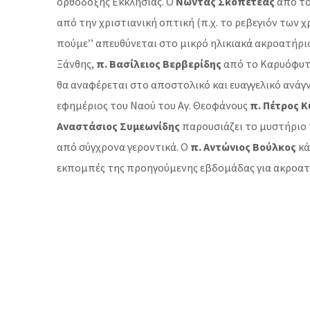
ορθόδοξης Εκκλησίας. Ο
Νώντας Σκοπετέας
από το
από την χριστιανική οπτική (π.χ. το ρεβεγιόν των 
πούμε’’ απευθύνεται στο μικρό ηλικιακά ακροατήριο
Ξάνθης,
π. Βασίλειος Βερβερίδης
από το Καρυόφυτο
θα αναφέρεται στο αποστολικό και ευαγγελικό ανάγ
εφημέριος του Ναού του Αγ. Θεοφάνους
π. Πέτρος 
Αναστάσιος Συμεωνίδης
παρουσιάζει το μυστήριο 
από σύγχρονα γεροντικά. Ο
π. Αντώνιος Βούλκος
κά
εκπομπές της προηγούμενης εβδομάδας για ακροατέ