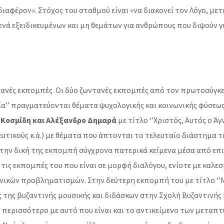
διαφέρον». Στόχος του σταθμού είναι «να διακονεί τον Λόγο, μ
κενά εξειδικευμένων και μη θεμάτων για ανθρώπους που διψούν 
 ζωντανές εκπομπές. Οι δύο ζωντανές εκπομπές από τον πρωτοσύ
νωνία’’ πραγματεύονται θέματα ψυχολογικής και κοινωνικής φύσ
 Κοσμίδη και Αλέξανδρο Δημαρά
με τίτλο ‘’Χριστός, Αυτός ο Ά
τικούς κ.ά.) με θέματα που άπτονται το τελευταίο διάστημα τη
την δική της εκπομπή σύγχρονα πατερικά κείμενα μέσα από επι
ις εκπομπές του που είναι σε μορφή διαλόγου, ενίοτε με καλεσ
νικών προβληματισμών. Στην δεύτερη εκπομπή του με τίτλο ‘’Μ
ς της βυζαντινής μουσικής και διδάσκων στην Σχολή Βυζαντινής
 περισσότερο με αυτό που είναι και το αντικείμενο των μεταπ