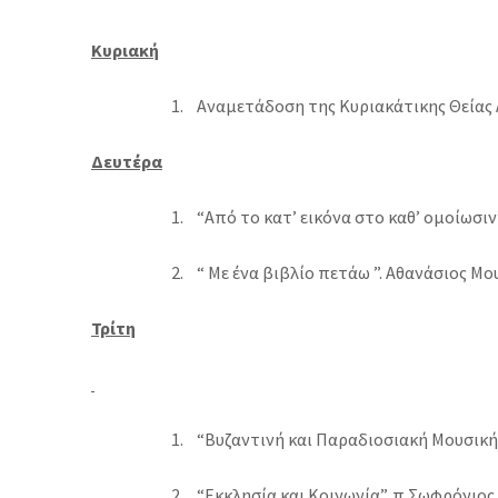
Κυριακή
1.
Αναμετάδοση της Κυριακάτικης Θείας Λε
Δευτέρα
1.
“Από το κατ’ εικόνα στο καθ’ ομοίωσιν”
2.
“ Με ένα βιβλίο πετάω ”. Αθανάσιος Μου
Τρίτη
1.
“Βυζαντινή και Παραδιοσιακή Μουσική”.
2.
“Εκκλησία και Κοινωνία”. π.Σωφρόνιος Γ