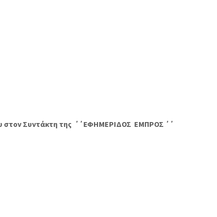
ου στον Συντάκτη της ΄΄ΕΦΗΜΕΡΙΔΟΣ ΕΜΠΡΟΣ ΄΄