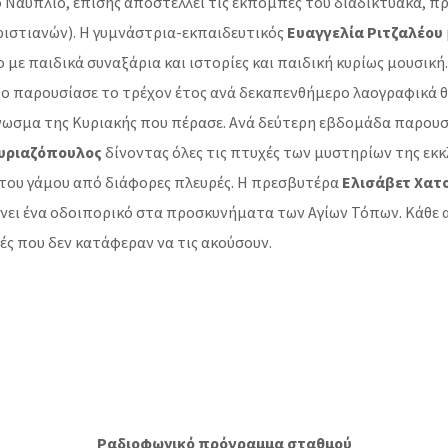
 Ναύπλιο, επίσης αποστέλλει τις εκπομπές του διαδικτυακά, 
χριστιανών). Η γυμνάστρια-εκπαιδευτικός
Ευαγγελία Ριτζαλέου
 με παιδικά συναξάρια και ιστορίες και παιδική κυρίως μουσικ
 παρουσίασε το τρέχον έτος ανά δεκαπενθήμερο λαογραφικά θ
νωσμα της Κυριακής που πέρασε. Ανά δεύτερη εβδομάδα παρουσιά
Κυριαζόπουλος
δίνοντας όλες τις πτυχές των μυστηρίων της εκκ
του γάμου από διάφορες πλευρές. Η πρεσβυτέρα
Ελισάβετ Χατ
νει ένα οδοιπορικό στα προσκυνήματα των Αγίων Τόπων. Κάθε
ς που δεν κατάφεραν να τις ακούσουν.
Ραδιοφωνικό πρόγραμμα σταθμού