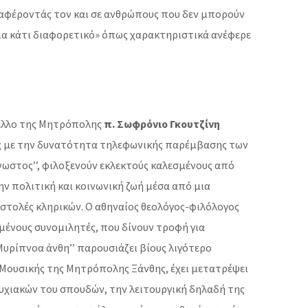
εταφέροντάς τον και σε ανθρώπους που δεν μπορούν
για κάτι διαφορετικό» όπως χαρακτηριστικά ανέφερε
γκελλο της Μητρόπολης
π. Σωφρόνιο Γκουτζίνη
εως με την δυνατότητα τηλεφωνικής παρέμβασης των
γνωστος’’, φιλοξενούν εκλεκτούς καλεσμένους από
ν πολιτική και κοινωνική ζωή μέσα από μια
στολές κληρικών. Ο αθηναίος θεολόγος-φιλόλογος
μένους συνομιλητές, που δίνουν τροφή για
υρίπνοα άνθη’’ παρουσιάζει βίους λιγότερο
 Μουσικής της Μητρόπολης Ξάνθης, έχει μετατρέψει
τυχιακών του σπουδών, την λειτουργική δηλαδή της