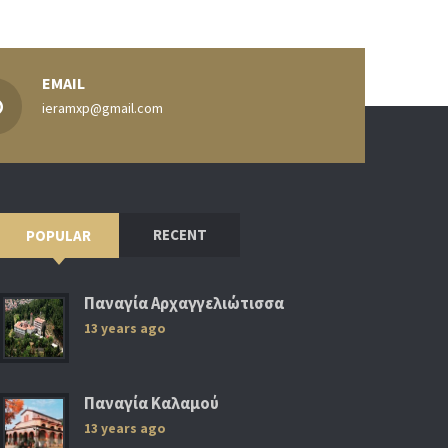
EMAIL
ieramxp@gmail.com
RECENT
POPULAR
Παναγία Αρχαγγελιώτισσα
13 years ago
Παναγία Καλαμού
13 years ago