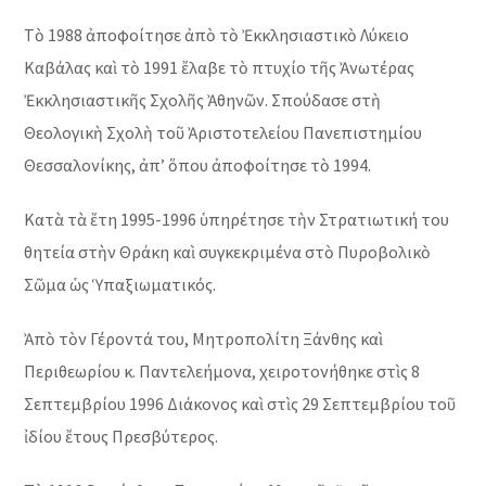
Τὸ 1988 ἀποφοίτησε ἀπὸ τὸ Ἐκκλησιαστικὸ Λύκειο
Καβάλας καὶ τὸ 1991 ἔλαβε τὸ πτυχίο τῆς Ἀνωτέρας
Ἐκκλησιαστικῆς Σχολῆς Ἀθηνῶν. Σπούδασε στὴ
Θεολογικὴ Σχολὴ τοῦ Ἀριστοτελείου Πανεπιστημίου
Θεσσαλονίκης, ἀπ’ ὅπου ἀποφοίτησε τὸ 1994.
Κατὰ τὰ ἔτη 1995-1996 ὑπηρέτησε τὴν Στρατιωτική του
θητεία στὴν Θράκη καὶ συγκεκριμένα στὸ Πυροβολικὸ
Σῶμα ὡς Ὑπαξιωματικός.
Ἀπὸ τὸν Γέροντά του, Μητροπολίτη Ξάνθης καὶ
Περιθεωρίου κ. Παντελεήμονα, χειροτονήθηκε στὶς 8
Σεπτεμβρίου 1996 Διάκονος καὶ στὶς 29 Σεπτεμβρίου τοῦ
ἰδίου ἔτους Πρεσβύτερος.