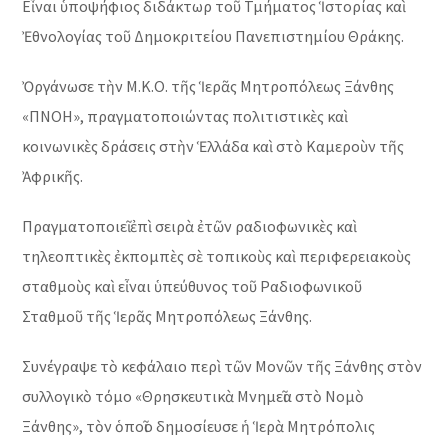
Εἶναι ὑποψήφιος διδάκτωρ τοῦ Τμήματος Ἱστορίας καὶ
Ἐθνολογίας τοῦ Δημοκριτείου Πανεπιστημίου Θράκης.
Ὀργάνωσε τὴν Μ.Κ.Ο. τῆς Ἱερᾶς Μητροπόλεως Ξάνθης
«ΠΝΟΗ», πραγματοποιώντας πολιτιστικὲς καὶ
κοινωνικὲς δράσεις στὴν Ἑλλάδα καὶ στὸ Καμεροὺν τῆς
Ἀφρικῆς.
Πραγματοποιεῖ ἐπὶ σειρὰ ἐτῶν ραδιοφωνικὲς καὶ
τηλεοπτικὲς ἐκπομπὲς σὲ τοπικοὺς καὶ περιφερειακοὺς
σταθμοὺς καὶ εἶναι ὑπεύθυνος τοῦ Ραδιοφωνικοῦ
Σταθμοῦ τῆς Ἱερᾶς Μητροπόλεως Ξάνθης.
Συνέγραψε τὸ κεφάλαιο περὶ τῶν Μονῶν τῆς Ξάνθης στὸν
συλλογικὸ τόμο «Θρησκευτικὰ Μνημεῖα στὸ Νομὸ
Ξάνθης», τὸν ὁποῖο δημοσίευσε ἡ Ἱερὰ Μητρόπολις