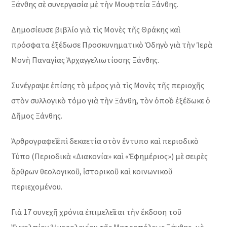
Ξάνθης σὲ συνεργασία μὲ τὴν Μουφτεία Ξάνθης.
Δημοσίευσε βιβλίο γιὰ τὶς Μονὲς τῆς Θράκης καὶ
πρόσφατα ἐξέδωσε Προσκυνηματικὸ Ὁδηγὸ γιὰ τὴν Ἱερὰ
Μονὴ Παναγίας Ἀρχαγγελιωτίσσης Ξάνθης.
Συνέγραψε ἐπίσης τὸ μέρος γιὰ τὶς Μονὲς τῆς περιοχῆς
στὸν συλλογικὸ τόμο γιὰ τὴν Ξάνθη, τὸν ὁποῖο ἐξέδωκε ὁ
Δῆμος Ξάνθης.
Ἀρθρογραφεῖ ἐπὶ δεκαετία στὸν ἔντυπο καὶ περιοδικὸ
Τύπο (Περιοδικὰ «Διακονία» καὶ «Ἐφημέριος») μὲ σειρὲς
ἄρθρων θεολογικοῦ, ἱστορικοῦ καὶ κοινωνικοῦ
περιεχομένου.
Γιὰ 17 συνεχῆ χρόνια ἐπιμελεῖται τὴν ἔκδοση τοῦ