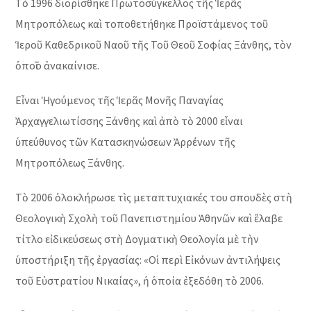
Τὸ 1996 διορίσθηκε Πρωτοσύγκελλος τῆς Ἱερᾶς
Μητροπόλεως καὶ τοποθετήθηκε Προϊστάμενος τοῦ
Ἱεροῦ Καθεδρικοῦ Ναοῦ τῆς Τοῦ Θεοῦ Σοφίας Ξάνθης, τὸν
ὁποῖο ἀνακαίνισε.
Εἶναι Ἡγούμενος τῆς Ἱερᾶς Μονῆς Παναγίας
Ἀρχαγγελιωτίσσης Ξάνθης καὶ ἀπὸ τὸ 2000 εἶναι
ὑπεύθυνος τῶν Kατασκηνώσεων Ἀρρένων τῆς
Μητροπόλεως Ξάνθης.
Τὸ 2006 ὁλοκλήρωσε τὶς μεταπτυχιακές του σπουδὲς στὴ
Θεολογικὴ Σχολὴ τοῦ Πανεπιστημίου Ἀθηνῶν καὶ ἔλαβε
τίτλο εἰδικεύσεως στὴ Δογματικὴ Θεολογία μὲ τὴν
ὑποστήριξη τῆς ἐργασίας: «Οἱ περὶ Εἰκόνων ἀντιλήψεις
τοῦ Εὐστρατίου Νικαίας», ἡ ὁποία ἐξεδόθη τὸ 2006.