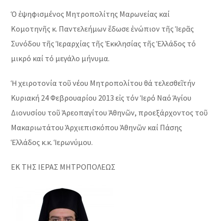
Ὁ ἐψηφισμένος Μητροπολίτης Μαρωνείας καί
Κομοτηνῆς κ. Παντελεήμων ἔδωσε ἐνώπιον τῆς Ἱερᾶς
Συνόδου τῆς Ἱεραρχίας τῆς Ἐκκλησίας τῆς Ἑλλάδος τό
μικρό καί τό μεγάλο μήνυμα.
Ἡ χειροτονία τοῦ νέου Μητροπολίτου θά τελεσθεῖ τήν
Κυριακή 24 Φεβρουαρίου 2013 εἰς τόν Ἱερό Ναό Ἁγίου
Διονυσίου τοῦ Ἀρεοπαγίτου Ἀθηνῶν, προεξάρχοντος τοῦ
Μακαριωτάτου Ἁρχιεπισκόπου Ἀθηνῶν καί Πάσης
Ἑλλάδος κ.κ. Ἱερωνύμου.
ΕΚ ΤΗΣ ΙΕΡΑΣ ΜΗΤΡΟΠΟΛΕΩΣ