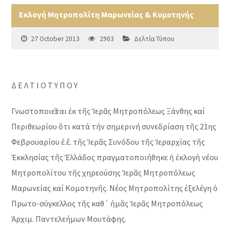
Εκλογή Μητροπολίτη Μαρωνείας & Κομοτηνής
27 October 2013
2903
Δελτία Τύπου
Δ Ε Λ Τ Ι Ο Τ Υ Π Ο Υ
Γνωστοποιεῖται ἐκ τῆς Ἱερᾶς Μητροπόλεως Ξάνθης καί
Περιθεωρίου ὅτι κατά τήν σημερινή συνεδρίαση τῆς 21ης
Φεβρουαρίου ἐ.ἔ. τῆς Ἱερᾶς Συνόδου τῆς Ἱεραρχίας τῆς
Ἐκκλησίας τῆς Ἑλλάδος πραγματοποιήθηκε ἡ ἐκλογὴ νέου
Μητροπολίτου τῆς χηρεούσης Ἱερᾶς Μητροπόλεως
Μαρωνείας καί Κομοτηνῆς. Νέος Μητροπολίτης ἐξελέγη ὁ
Πρωτο-σύγκελλος τῆς καθ΄ ἡμᾶς Ἱερᾶς Μητροπόλεως
Ἀρχιμ. Παντελεήμων Μουτάφης.