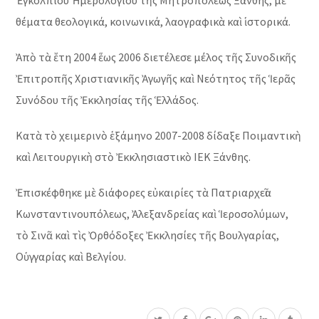
Ἐγκολπίου Ἡμερολογίου τῆς Μητροπόλεως Ξάνθης, μὲ
θέματα θεολογικά, κοινωνικά, λαογραφικὰ καὶ ἱστορικά.
Ἀπὸ τὰ ἔτη 2004 ἕως 2006 διετέλεσε μέλος τῆς Συνοδικῆς
Ἐπιτροπῆς Χριστιανικῆς Ἀγωγῆς καὶ Νεότητος τῆς Ἱερᾶς
Συνόδου τῆς Ἐκκλησίας τῆς Ἑλλάδος.
Κατὰ τὸ χειμερινὸ ἑξάμηνο 2007-2008 δίδαξε Ποιμαντικὴ
καὶ Λειτουργικὴ στὸ Ἐκκλησιαστικὸ ΙΕΚ Ξάνθης.
Ἐπισκέφθηκε μὲ διάφορες εὐκαιρίες τὰ Πατριαρχεῖα
Κωνσταντινουπόλεως, Ἀλεξανδρείας καὶ Ἱεροσολύμων,
τὸ Σινᾶ καὶ τὶς Ὀρθόδοξες Ἐκκλησίες τῆς Βουλγαρίας,
Οὑγγαρίας καὶ Βελγίου.