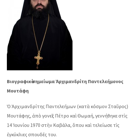
Βιογραφικὸ σημείωμα Ἀρχιμανδρίτη Παντελεήμονος
Μουτάφη
Ὁ Ἀρχιμανδρίτης Παντελεήμων (κατὰ κόσμον Σταῦρος)
Μουτάφης, ἀπὸ γονεῖς Πέτρο καὶ Θωμαή, γεννήθηκε στὶς
14 Ἰουνίου 1970 στὴν Καβάλα, ὅπου καὶ τελείωσε τὶς
ἐγκύκλιες σπουδές του.