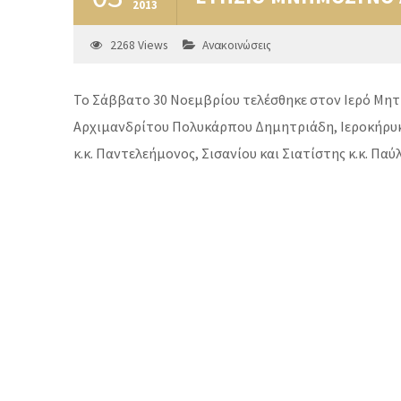
2013
2268
Views
Ανακοινώσεις
Το Σάββατο 30 Νοεμβρίου τελέσθηκε στον Ιερό Μητ
Αρχιμανδρίτου Πολυκάρπου Δημητριάδη, Ιεροκήρυκ
κ.κ. Παντελεήμονος, Σισανίου και Σιατίστης κ.κ. Πα