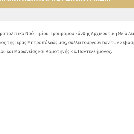
ροπολιτικό Ναό Τιμίου Προδρόμου Ξάνθης Αρχιερατική Θεία Λε
ος της Ιεράς Μητροπόλεώς μας, συλλειτουργούντων των Σεβα
ύλου και Μαρωνείας και Κομοτηνής κ.κ. Παντελεήμονος.