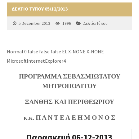
ΔΕΛΤΙΟ ΤΥΠΟΥ 05/12/2013
5 December 2013
1996
Δελτία Τύπου
Normal
0
false
false
false
EL
X-NONE
X-NONE
MicrosoftInternetExplorer4
ΠΡΟΓΡΑΜΜΑ ΣΕΒΑΣΜΙΩΤΑΤΟΥ
ΜΗΤΡΟΠΟΛΙΤΟΥ
ΞΑΝΘΗΣ ΚΑΙ ΠΕΡΙΘΕΩΡΙΟΥ
κ.κ. Π Α Ν Τ Ε Λ Ε Η Μ Ο Ν Ο Σ
Παρασκευή 06-12-2013