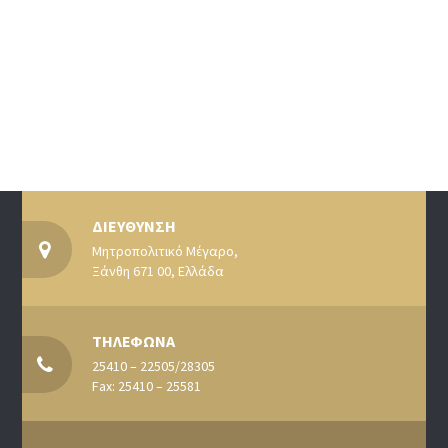
ΔΙΕΥΘΥΝΣΗ
Μητροπολιτικό Μέγαρο,
Ξάνθη 671 00, Ελλάδα
ΤΗΛΕΦΩΝΑ
25410 – 22505/28305
Fax: 25410 – 25581