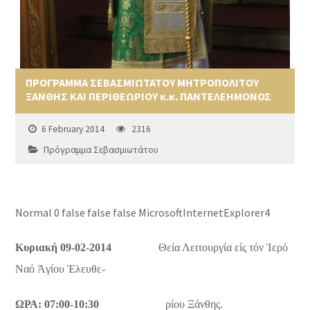
ΠΡΟΓΡΑΜΜΑ ΣΕΒΑΣΜΙΩΤΑΤΟΥ ΜΗΤΡΟΠΟΛΙΤΟΥ
ΞΑΝΘΗΣ ΚΑΙ ΠΕΡΙΘΕΩΡΙΟΥ κ.κ. ΠΑΝΤΕΛΕΗΜΟΝΟΣ
6 February 2014
2316
Πρόγραμμα Σεβασμιωτάτου
Normal
0
false
false
false
MicrosoftInternetExplorer4
Κυριακή 09-02-2014
Θεία Λειτουργία εἰς τόν Ἱερό
Ναό Ἁγίου Ἐλευθε-
ΩΡΑ: 07:00-10:30
ρίου Ξάνθης.