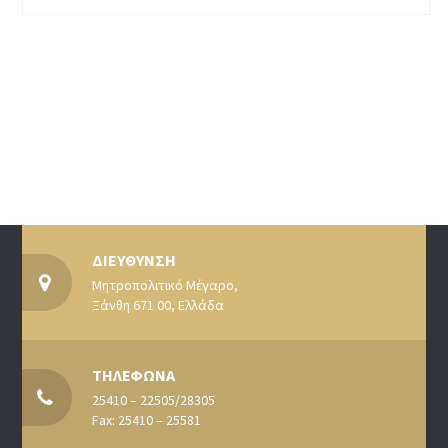
ΔΙΕΥΘΥΝΣΗ
Μητροπολιτικό Μέγαρο,
Ξάνθη 671 00, Ελλάδα
ΤΗΛΕΦΩΝΑ
25410 – 22505/28305
Fax: 25410 – 25581