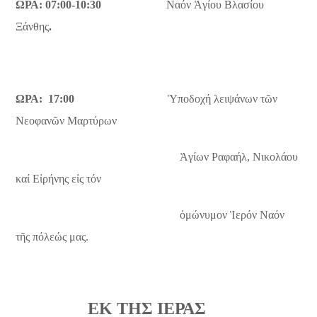
ΩΡΑ: 07:00-10:30
Ναόν Ἁγίου Βλασίου
Ξάνθης
.
ΩΡΑ:
17:00
Ὑποδοχή λειψάνων τῶν
Νεοφανῶν Μαρτύρων
Ἁγίων Ραφαήλ, Νικολάου
καί Εἰρήνης εἰς τόν
ὁμώνυμον Ἱερόν Ναόν
τῆς πόλεώς μας.
ΕΚ ΤΗΣ ΙΕΡΑΣ