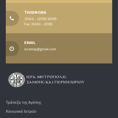
ΤΗΛΕΦΩΝΑ
25410 – 22505/28305
Fax: 25410 – 25581
EMAIL
ieramxp@gmail.com
Τράπεζα της Αγάπης
Κοινωνικό Ιατρείο