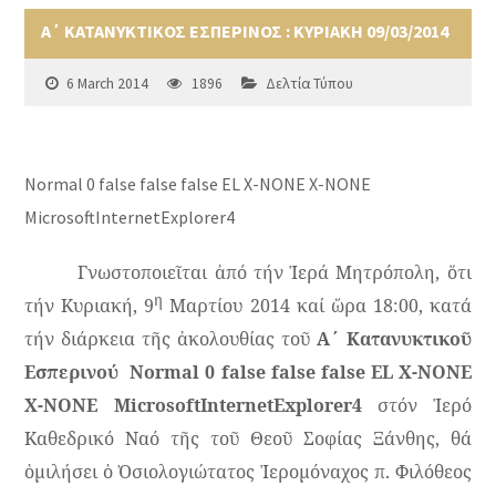
Α΄ ΚΑΤΑΝΥΚΤΙΚΟΣ ΕΣΠΕΡΙΝΟΣ : ΚΥΡΙΑΚΗ 09/03/2014
6 March 2014
1896
Δελτία Τύπου
Normal
0
false
false
false
EL
X-NONE
X-NONE
MicrosoftInternetExplorer4
Γνωστοποιεῖται ἀπό τήν Ἱερά Μητρόπολη, ὅτι
η
τήν Κυριακή, 9
Μαρτίου 2014 καί ὥρα 18:00, κατά
τήν διάρκεια τῆς ἀκολουθίας τοῦ
Α΄ Κατανυκτικοῦ
Εσπερινού
Normal
0
false
false
false
EL
X-NONE
X-NONE
MicrosoftInternetExplorer4
στόν Ἱερό
Καθεδρικό Ναό τῆς τοῦ Θεοῦ Σοφίας Ξάνθης, θά
ὁμιλήσει ὁ Ὀσιολογιώτατος Ἱερομόναχος π. Φιλόθεος