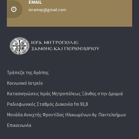
EMAIL
ieramxp@gmail.com
Τράπεζα της Αγάπης
Κοινωνικό Ιατρείο
Κατασκηνώσεις Ιεράς Μητροπόλεως Ξάνθης στην Δρυμιά
Ραδιoφωνικός Σταθμός Διακονία fm 93,8
Μονάδα Ανοιχτής Φροντίδας Ηλικιωμένων Αγ. Παντελεήμων
Επικοινωνία