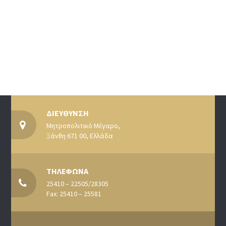
ΔΙΕΥΘΥΝΣΗ
Μητροπολιτικό Μέγαρο,
Ξάνθη 671 00, Ελλάδα
ΤΗΛΕΦΩΝΑ
25410 – 22505/28305
Fax: 25410 – 25581