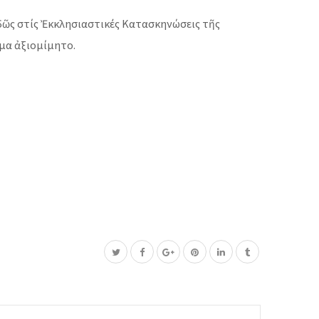
ῶς στίς Ἐκκλησιαστικές Κατασκηνώσεις τῆς
μα ἀξιομίμητο.