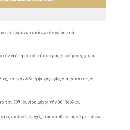
 καταπράσινο τοπίο, στόν χῶρο τοῦ
ν στήν νεότητα τοῦ τόπου μας ξεκούραση, χαρά,
ές, τό παιχνίδι, ἡ ψυχαγωγία, ὁ περίπατος, οἱ
η
η
πό τήν 30
Ἰουνίου μέχρι τήν 30
Ἰουλίου.
σθητες παιδικές ψυχές, προσπαθώντας νά μεταδώσει