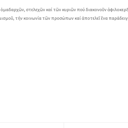
ὁμαδαρχῶν, στελεχῶν καί τῶν κυριῶν πού διακονοῦν ἀφιλοκερδ
ισμοῦ, τήν κοινωνία τῶν προσώπων καί ἀποτελεῖ ἕνα παράδειγ