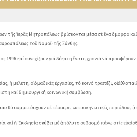
ων τῆς Ἱερᾶς Μητροπόλεως βρίσκονται μέσα σέ ἕνα ὄμορφο καί
αυρουπόλεως τοῦ Νομοῦ τῆς Ξάνθης.
τος 1996 καί συνεχίζουν γιά δέκατη ἔνατη χρονιά νά προσφέρου
, ἡ μελέτη, οἱ ὁμαδικές ἐργασίες, τό κοινό τραπέζι, οἱ ἀθλοπαιδι
ιστη καί δημιουργική κοινωνική συμβίωση.
ίτσια θά συμμετάσχουν σέ τέσσερις κατασκηνωτικές περιόδους ἀ
ησία καί ἡ Ἐκκλησία σκύβει μέ ἀπόλυτο σεβασμό πάνω στίς εὐαί