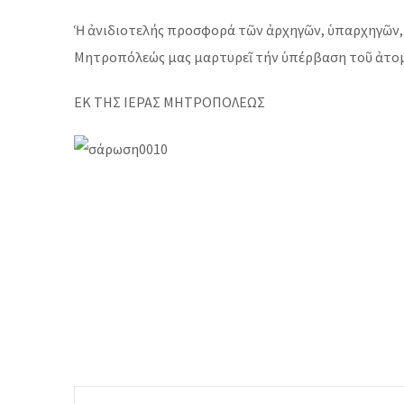
Ἡ ἀνιδιοτελής προσφορά τῶν ἀρχηγῶν, ὑπαρχηγῶν, 
Μητροπόλεώς μας μαρτυρεῖ τήν ὑπέρβαση τοῦ ἀτομ
ΕΚ ΤΗΣ ΙΕΡΑΣ ΜΗΤΡΟΠΟΛΕΩΣ