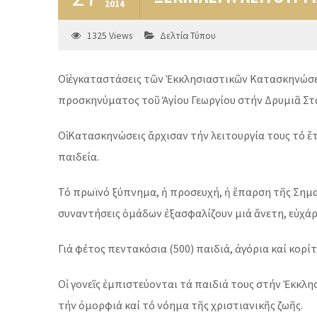
2014
1325
Views
Δελτία Τύπου
Οἱ ἐγκαταστάσεις τῶν Ἐκκλησιαστικῶν Κατασκηνώσε
προσκηνύματος τοῦ Ἁγίου Γεωργίου στήν Δρυμιᾶ Στ
Οἱ Κατασκηνώσεις ἄρχισαν τήν λειτουργία τους τό ἔ
παιδεία.
Τό πρωϊνό ξύπνημα, ἡ προσευχή, ἡ ἔπαρση τῆς Σημαίας
συναντήσεις ὁμάδων ἐξασφαλίζουν μιά ἄνετη, εὐχάρ
Γιά φέτος πεντακόσια (500) παιδιά, ἀγόρια καί κορ
Οἰ γονεῖς ἐμπιστεύονται τά παιδιά τους στήν Ἐκκλ
τήν ὀμορφιά καί τό νόημα τῆς χριστιανικῆς ζωῆς.