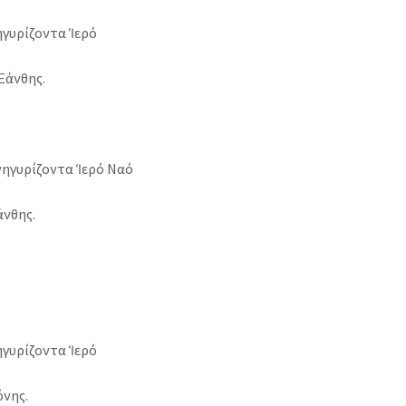
ηγυρίζοντα Ἱερό
Ξάνθης.
ηγυρίζοντα Ἱερό Ναό
νθης.
ηγυρίζοντα Ἱερό
νης.