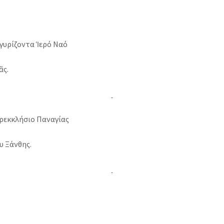
υρίζοντα Ἱερό Ναό
ς.
εκκλήσιο Παναγίας
 Ξάνθης.