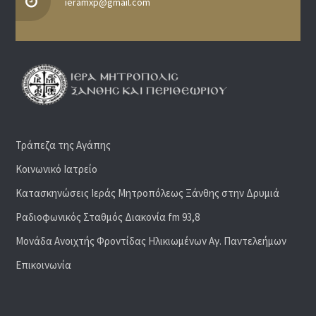
ieramxp@gmail.com
Τράπεζα της Αγάπης
Κοινωνικό Ιατρείο
Κατασκηνώσεις Ιεράς Μητροπόλεως Ξάνθης στην Δρυμιά
Ραδιoφωνικός Σταθμός Διακονία fm 93,8
Μονάδα Ανοιχτής Φροντίδας Ηλικιωμένων Αγ. Παντελεήμων
Επικοινωνία