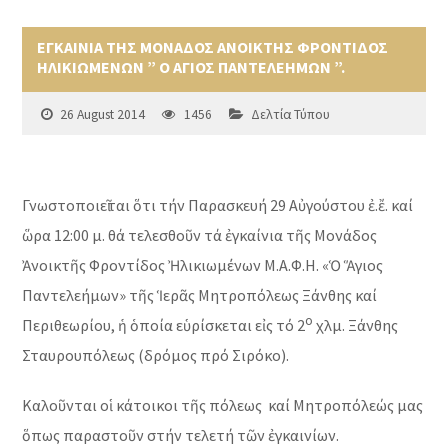
ΕΓΚΑΙΝΙΑ ΤΗΣ ΜΟΝΑΔΟΣ ΑΝΟΙΚΤΗΣ ΦΡΟΝΤΙΔΟΣ
ΗΛΙΚΙΩΜΕΝΩΝ ” Ο ΑΓΙΟΣ ΠΑΝΤΕΛΕΗΜΩΝ ”.
26 August 2014
1456
Δελτία Τύπου
Γνωστοποιεῖται ὅτι τήν Παρασκευή 29 Αὐγούστου ἐ.ἔ. καί
ὥρα 12:00 μ. θά τελεσθοῦν τά ἐγκαίνια τῆς Μονάδoς
Ἀνοικτῆς Φροντίδoς Ἠλικιωμένων Μ.Α.Φ.Η. «Ὁ Ἅγιος
Παντελεήμων» τῆς Ἱερᾶς Μητροπόλεως Ξάνθης καί
ο
Περιθεωρίου, ἡ ὁποία εὑρίσκεται εἰς τό 2
χλμ. Ξάνθης
Σταυρουπόλεως (δρόμος πρό Σιρόκο).
Καλοῦνται οἱ κάτοικοι τῆς πόλεως καί Μητροπόλεώς μας
ὅπως παραστοῦν στήν τελετή τῶν ἐγκαινίων.