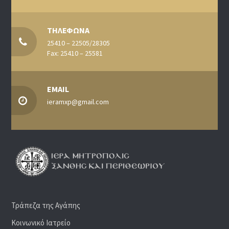
ΤΗΛΕΦΩΝΑ
25410 – 22505/28305
Fax: 25410 – 25581
EMAIL
ieramxp@gmail.com
Τράπεζα της Αγάπης
Κοινωνικό Ιατρείο