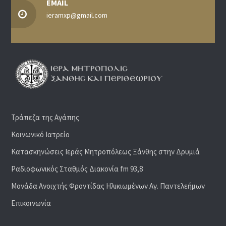
EMAIL
ieramxp@gmail.com
Τράπεζα της Αγάπης
Κοινωνικό Ιατρείο
Κατασκηνώσεις Ιεράς Μητροπόλεως Ξάνθης στην Δρυμιά
Ραδιoφωνικός Σταθμός Διακονία fm 93,8
Μονάδα Ανοιχτής Φροντίδας Ηλικιωμένων Αγ. Παντελεήμων
Επικοινωνία