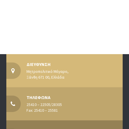
ΔΙΕΥΘΥΝΣΗ
Μητροπολιτικό Μέγαρο,
Ξάνθη 671 00, Ελλάδα
ΤΗΛΕΦΩΝΑ
25410 – 22505/28305
Fax: 25410 – 25581