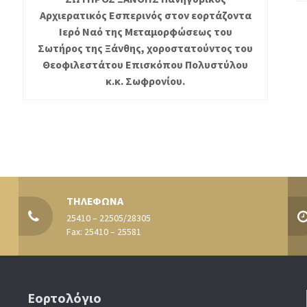
Αρχιερατικός Εσπερινός στον εορτάζοντα
Ιερό Ναό της Μεταμορφώσεως του
Σωτήρος της Ξάνθης, χοροστατούντος του
Θεοφιλεστάτου Επισκόπου Πολυστύλου
κ.κ. Σωφρονίου.
ΤΗΛΕΦΩΝΑ
25410 – 22505/28305
Fax: 25410 – 25581
Εορτολόγιο