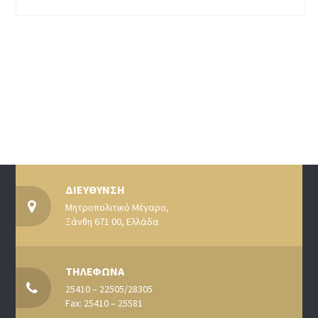
ΔΙΕΥΘΥΝΣΗ
Μητροπολιτικό Μέγαρο,
Ξάνθη 671 00, Ελλάδα
ΤΗΛΕΦΩΝΑ
25410 – 22505/28305
Fax: 25410 – 25581