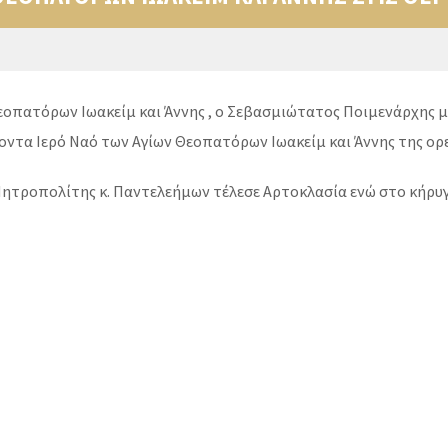
εοπατόρων Ιωακείμ και Άννης , ο Σεβασμιώτατος Ποιμενάρχης μα
ζοντα Ιερό Ναό των Αγίων Θεοπατόρων Ιωακείμ και Άννης της ορ
Μητροπολίτης κ. Παντελεήμων τέλεσε Αρτοκλασία ενώ στο κήρυγ