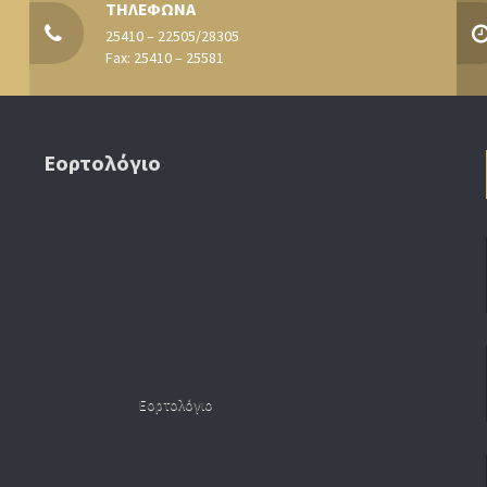
ΤΗΛΕΦΩΝΑ
25410 – 22505/28305
Fax: 25410 – 25581
Εορτολόγιο
Εορτολόγιο