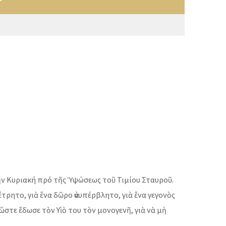
τὴν Κυριακή πρό τῆς Ὑψώσεως τοῦ Τιμίου Σταυροῦ.
έτρητο, γιὰ ἕνα δῶρο ἀνυπέρβλητο, γιὰ ἕνα γεγονὸς
ὥστε ἔδωσε τὸν Υἱὸ του τὸν μονογενῆ, γιὰ νὰ μὴ