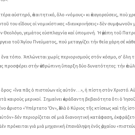
έρα αὐστηρό, ἀπαιτητικό, ὅλο «νόμους» κι ἀπαγορεύσεις, ποὺ χρε
ὐτοῦ του εἴδους οἱ νομικίστικες «διευκρινήσεις» δὲν συμφωνοῦν
τόν Θεολόγο, γεμάτος εὐσπλαχνία καί ὑπομονή. Ἡ ἀγάπη τοῦ Πατρό
ργεια τοῦ Ἁγίου Πνεύματος, πού μεταγγίζει τήν θεία χάρη σέ κά
σ’ ἔνα τόπο. Ἀπλώνεται χωρίς περιορισμούς στόν κόσμο, σ’ ὅλη τή
ς προσφέρει στήν ἀνθρώπινη ὕπαρξη δύο δυνατότητες: τήν ἀπώλει
 ὅρος: «ἵνα πᾶς ὁ πιστεύων εἰς αὐτόν…», ἡ πίστη στὸν Χριστό. Α
τὰ καιροὺς μερικοί. Σημαίνει ἀκράδαντη βεβαιότητα ὅτι ὁ Ἰησοῦς
νο ἀόριστο «Ὑπέρτατο Ὄν», ἀλλὰ ὁ Κύριος τῆς κτίσεως καὶ τῆς ἱστ
αὐτόν» δέν περιορίζεται σέ μιά διανοητική κατάφαση, ἐκφράζετ
ν πρόκειται γιά μιά μηχανική ἐπανάληψη ἑνός ἀρχαίου «πιστεύω»,