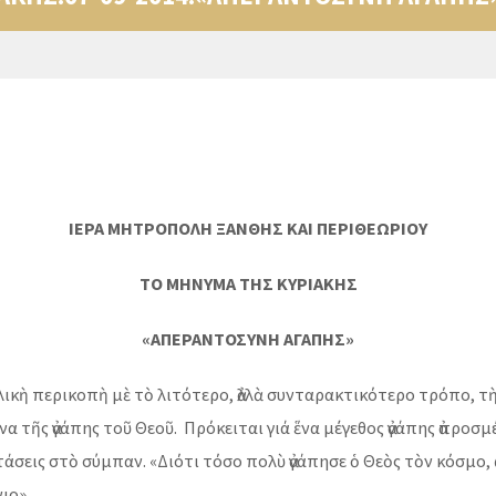
ΙΕΡΑ ΜΗΤΡΟΠΟΛΗ ΞΑΝΘΗΣ ΚΑΙ ΠΕΡΙΘΕΩΡΙΟΥ
ΤΟ ΜΗΝΥΜΑ ΤΗΣ ΚΥΡΙΑΚΗΣ
«ΑΠΕΡΑΝΤΟΣΥΝΗ ΑΓΑΠΗΣ»
γελικὴ περικοπὴ μὲ τὸ λιτότερο, ἀλλὰ συνταρακτικότερο τρόπο, 
α τῆς ἀγάπης τοῦ Θεοῦ. Πρόκειται γιά ἕνα μέγεθος ἀγάπης ἀπροσμ
άσεις στὸ σύμπαν. «Διότι τόσο πολὺ ἀγάπησε ὁ Θεὸς τὸν κόσμο, 
νιο».