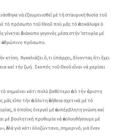
ιάσθηκε νὰ ἐξευμενισθεῖ μέ τή σταυρική θυσία τοῦ
 μὲ τὸ πρόσωπο τοῦ Θεοῦ ποὺ μᾶς τό ἀποκάλυψε ὁ
ς γίνεται ἀδιάκοπο γεγονός μέσα στήν Ἱστορία μέ
θε ἀνθρώπινο πρόσωπο.
ν κτίση. Ἀγκαλιάζει ὅ,τι ὑπάρχει, δίνοντας ὅτι ἔχει.
α καί τήν ζωή. Σκοπός τοῦ Θεοῦ εἶναι νά χαρίσει
ὐτὸ σημαίνει κάτι πολὺ βαθύτερο ἀπὸ τὴν ἀόριστη
 μᾶς εἶπε τήν ἀπόλυτη ἀλήθεια σχετικά μέ τό
ορίας, ὁ ὁποῖος ἐνεργεῖ μέ ἀνυπέρβλητη γνώση καί
αι μέ βουλητική προθυμία νά ἀκολουθήσουμε μέ
 ἀλλά γιά κάτι ὁλοζώντανο, σημερινό, γιά ἕναν