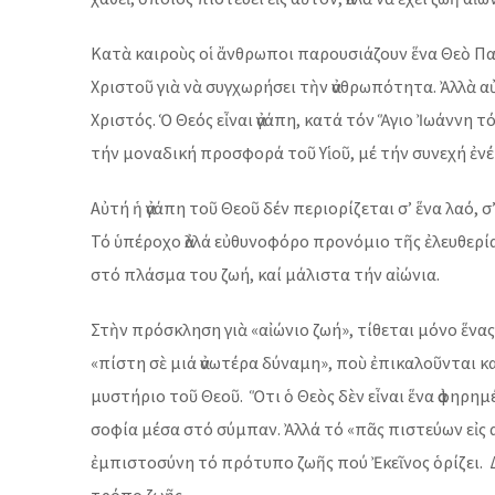
Κατὰ καιροὺς οἱ ἄνθρωποι παρουσιάζουν ἕνα Θεὸ Πατ
Χριστοῦ γιὰ νὰ συγχωρήσει τὴν ἀνθρωπότητα. Ἀλλὰ α
Χριστός. Ὁ Θεός εἶναι ἀγάπη, κατά τόν Ἅγιο Ἰωάννη 
τήν μοναδική προσφορά τοῦ Υἱοῦ, μέ τήν συνεχή ἐνέ
Αὐτή ἡ ἀγάπη τοῦ Θεοῦ δέν περιορίζεται σ’ ἕνα λαό, 
Τό ὑπέροχο ἀλλά εὐθυνοφόρο προνόμιο τῆς ἐλευθερία
στό πλάσμα του ζωή, καί μάλιστα τήν αἰώνια.
Στὴν πρόσκληση γιὰ «αἰώνιο ζωή», τίθεται μόνο ἕνας
«πίστη σὲ μιά ἀνωτέρα δύναμη», ποὺ ἐπικαλοῦνται κα
μυστήριο τοῦ Θεοῦ. Ὅτι ὁ Θεὸς δὲν εἶναι ἕνα ἀφηρημέ
σοφία μέσα στό σύμπαν. Ἀλλά τό «πᾶς πιστεύων εἰς 
ἐμπιστοσύνη τό πρότυπο ζωῆς πού Ἐκεῖνος ὁρίζει. Δέ