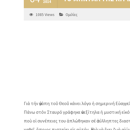
2014
1085
Views
Ομιλίες
Γιά τήν ἀγάπη τοῦ Θεοῦ κάνει λόγο ἡ σημερινή Εὐαγ
Πάνω στόν Σταυρό γράφηκε ἀνεξίτηλα ἡ μυστική εἰκόν
ποὺ οἱ συνέπειες του ἁπλώθηκαν σέ ἀσύλληπτες διαστ
χαθεῖ, ὅποιος πιστεύει εἰς αὐτόν, ἀλλὰ νὰ ἔχει ζωὴ αἰώ