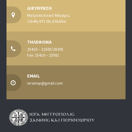
ΔΙΕΥΘΥΝΣΗ
Μητροπολιτικό Μέγαρο,
Ξάνθη 671 00, Ελλάδα
ΤΗΛΕΦΩΝΑ
25410 – 22505/28305
Fax: 25410 – 25581
EMAIL
ieramxp@gmail.com