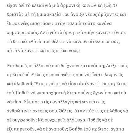
εἶχαν δεῖ τὸ κλειδὶ γιὰ μιὰ ἁρμονικὴ κοινωνικὴ ζωὴ. Ὁ
Χριστὸς μὲ τὴ διδασκαλία Του ἄνοιξε νέους ὁρίζοντες καὶ
ἔδωσε νέες διαστάσεις στὸν παλαιὸ τοῦτο κανόνα
συμπεριφορᾶς. Ἀντὶ γιὰ τὸ ἀρνητικὸ «μὴν κάνεις» τόνισε
τὸ θετικό: «Αὐτὸ ποὺ θέλετε νὰ κάνουν οἱ ἄλλοι σὲ σᾶς,
αὐτὸ νὰ κάνετε καὶ σεῖς σ’ ἐκείνους».
Ἐπιθυμεῖς οἱ ἄλλοι νὰ σοῦ δείχνουν κατανόηση; Δεῖξε τους
πρῶτα ἐσύ. Θέλεις οἱ συνεργάτες σου νὰ εἶναι εἰλικρινεῖς
καὶ ἀληθινοί; Ἔτσι πρέπει νὰ εἶσαι ἀπέναντί τους πρῶτος
ἐσύ. Ποθεῖς νὰ κυριαρχήσει ἡ δικαιοσύνη; Ἀγωνίσου καὶ σὺ
νὰ εἶσαι δίκαιος στὶς συναλλαγὲς καὶ γενικὰ στὶς
ἀνθρώπινες σχέσεις σου. Θέλεις, ὅταν πέφτεις σὲ λάθος νὰ
σὲ συγχωροῦν; Νὰ συγχωρεῖς ὁλόψυχα. Ποθεῖς νὰ σὲ
ἐξυπηρετοῦν, νὰ σὲ ἀγαποῦν; Βοήθα ἐσὺ πρῶτος, ἀγάπα