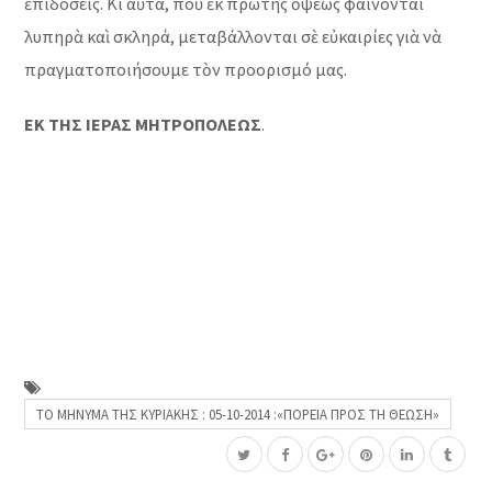
ἐπιδόσεις. Κι αὐτά, ποὺ ἐκ πρώτης ὄψεως φαίνονται
λυπηρὰ καὶ σκληρά, μεταβάλλονται σὲ εὐκαιρίες γιὰ νὰ
πραγματοποιήσουμε τὸν προορισμό μας.
ΕΚ ΤΗΣ ΙΕΡΑΣ ΜΗΤΡΟΠΟΛΕΩΣ
.
ΤΟ ΜΗΝΥΜΑ ΤΗΣ ΚΥΡΙΑΚΗΣ : 05-10-2014 :«ΠΟΡΕΙΑ ΠΡΟΣ ΤΗ ΘΕΩΣΗ»