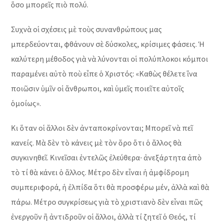
ὅσο μπορεῖς πιὸ πολύ.
Συχνὰ οἱ σχέσεις μὲ τοὺς συνανθρώπους μας
μπερδεύονται, φθάνουν σὲ δύσκολες, κρίσιμες φάσεις. Ἡ
καλύτερη μέθοδος γιὰ νὰ λύνονται οἱ πολύπλοκοι κόμποι
παραμένει αὐτὸ ποὺ εἶπε ὁ Χριστός: «Καθὼς θέλετε ἵνα
ποιῶσιν ὑμῖν οἱ ἄνθρωποι, καὶ ὑμεῖς ποιεῖτε αὐτοῖς
ὁμοίως».
Κι ὅταν οἱ ἄλλοι δὲν ἀνταποκρίνονται; Μπορεῖ νὰ πεῖ
κανείς. Μὰ δὲν τὸ κάνεις μὲ τὸν ὄρο ὅτι ὁ ἄλλος θὰ
συγκινηθεῖ. Κινεῖσαι ἐντελῶς ἐλεύθερα∙ ἀνεξάρτητα ἀπὸ
τὸ τί θὰ κάνει ὁ ἄλλος. Μέτρο δὲν εἶναι ἡ ἀμφίδρομη
συμπεριφορά, ἡ ἐλπίδα ὅτι θὰ προσφέρω μέν, ἀλλὰ καὶ θὰ
πάρω. Μέτρο συγκρίσεως γιὰ τὸ χριστιανὸ δὲν εἶναι πῶς
ἐνεργοῦν ἢ ἀντιδροῦν οἱ ἄλλοι, ἀλλὰ τί ζητεῖ ὁ Θεός, τί