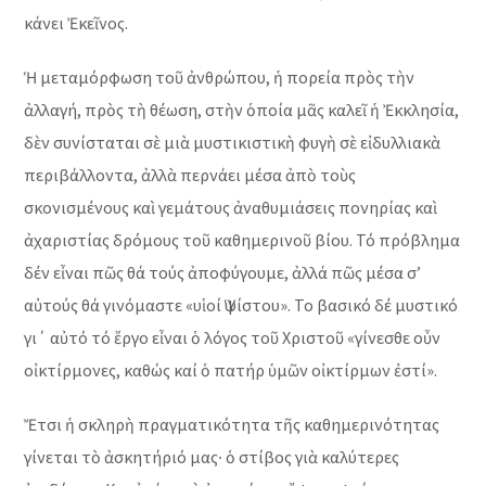
κάνει Ἐκεῖνος.
Ἡ μεταμόρφωση τοῦ ἀνθρώπου, ἡ πορεία πρὸς τὴν
ἀλλαγή, πρὸς τὴ θέωση, στὴν ὁποία μᾶς καλεῖ ἡ Ἐκκλησία,
δὲν συνίσταται σὲ μιὰ μυστικιστικὴ φυγὴ σὲ εἰδυλλιακὰ
περιβάλλοντα, ἀλλὰ περνάει μέσα ἀπὸ τοὺς
σκονισμένους καὶ γεμάτους ἀναθυμιάσεις πονηρίας καὶ
ἀχαριστίας δρόμους τοῦ καθημερινοῦ βίου. Τό πρόβλημα
δέν εἶναι πῶς θά τούς ἀποφύγουμε, ἀλλά πῶς μέσα σ’
αὐτούς θά γινόμαστε «υἱοί Ὑψίστου». Το βασικό δέ μυστικό
γι΄ αὐτό τό ἔργο εἶναι ὁ λόγος τοῦ Χριστοῦ «γίνεσθε οὖν
οἰκτίρμονες, καθώς καί ὁ πατήρ ὑμῶν οἰκτίρμων ἐστί».
Ἔτσι ἡ σκληρὴ πραγματικότητα τῆς καθημερινότητας
γίνεται τὸ ἀσκητήριό μας∙ ὁ στίβος γιὰ καλύτερες