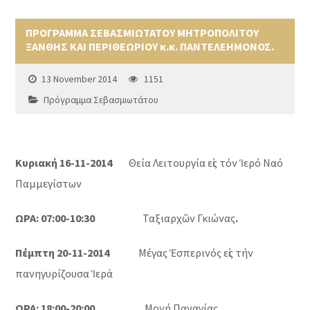
ΠΡΟΓΡΑΜΜΑ ΣΕΒΑΣΜΙΩΤΑΤΟΥ ΜΗΤΡΟΠΟΛΙΤΟΥ
ΞΑΝΘΗΣ ΚΑΙ ΠΕΡΙΘΕΩΡΙΟΥ κ.κ. ΠΑΝΤΕΛΕΗΜΟΝΟΣ.
13 November 2014
1151
Πρόγραμμα Σεβασμιωτάτου
Κυριακή 16-11-2014
Θεία Λειτουργία εἰς τόν Ἱερό Ναό
Παμμεγίστων
ΩΡΑ: 07:00-10:30
Ταξιαρχῶν Γκιώνας
.
Πέμπτη 20-11-2014
Μέγας Ἑσπερινός εἰς τήν
πανηγυρίζουσα Ἱερά
ΩΡΑ: 18:00-20:00
Μονή Παναγίας