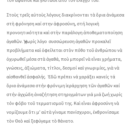
τὸν ἀφάνισε καὶ γλύτωσε ἀπὸ τὸν ἔλεγχό του.
Στοὺς τρεῖς αὐτοὺς λόγους διακρίνονται τὰ ὅρια ἀνάμεσα
στὴ φρόνηση καί στην ἀφροσύνη, στή λογικὴ
προνοητικότητα καὶ στὴν παράλογη ἀποθεματοποίηση
ἀγαθῶν. Ἡ χωρίς λόγο συσσώρευση ἀγαθῶν προκαλεῖ
προβλήματα καὶ ὀφείλεται στὸν πόθο τοῦ ἀνθρώπου νὰ
ὀχυρωθεῖ μέσα στὰ ἀγαθά, ποὺ μπορεῖ νὰ εἶναι χρήματα,
γνώσεις, ἀξιώματα, τίτλοι, δεσμοί καὶ γνωριμίες, γιὰ νὰ
αἰσθανθεῖ ἀσφαλής. Ἐδῶ πρέπει νά χαράξει κανείς τά
ὅρια ἀνάμεσα στήν φρόνιμη ἱεράρχηση τῶν ἀγαθῶν καί
στήν ἀγχώδη ἀναζήτηση στηριγμάτων γιά μιά ζωή χωρίς
τόν φόβο τοῦ τερματισμοῦ της. Καὶ εἶναι ἀφροσύνη νὰ
νομίζουμε ὅτι μ’ αὐτὰ γίναμε πανίσχυροι, ἐκθρονίσαμε
τὸν Θεὸ καὶ ξεφύγαμε τὸ θάνατο.