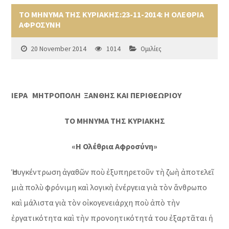
ΤΟ ΜΗΝΥΜΑ ΤΗΣ ΚΥΡΙΑΚΗΣ:23-11-2014: Η ΟΛΕΘΡΙΑ
ΑΦΡΟΣΥΝΗ
20 November 2014
1014
Ομιλίες
ΙΕΡΑ ΜΗΤΡΟΠΟΛΗ ΞΑΝΘΗΣ ΚΑΙ ΠΕΡΙΘΕΩΡΙΟΥ
ΤΟ ΜΗΝΥΜΑ ΤΗΣ ΚΥΡΙΑΚΗΣ
«Η Ολέθρια Αφροσύνη»
Ἡ συγκέντρωση ἀγαθῶν ποὺ ἐξυπηρετοῦν τὴ ζωὴ ἀποτελεῖ
μιὰ πολὺ φρόνιμη καὶ λογικὴ ἐνέργεια γιὰ τὸν ἄνθρωπο
καὶ μάλιστα γιὰ τὸν οἰκογενειάρχη ποὺ ἀπὸ τὴν
ἐργατικότητα καὶ τὴν προνοητικότητά του ἐξαρτᾶται ἡ