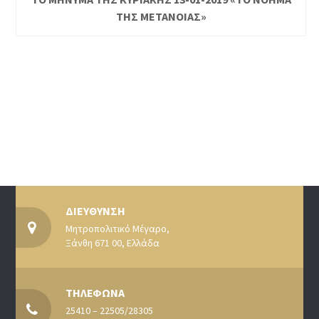
ΤΗΣ ΜΕΤΑΝΟΙΑΣ»
ΔΙΕΥΘΥΝΣΗ
Μητροπολιτικό Μέγαρο,
Ξάνθη 671 00, Ελλάδα
ΤΗΛΕΦΩΝΑ
25410 – 22505/28305