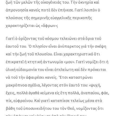
ζωὴ τῶν μελῶν τῆς οἰκογένειάς του. Τὴν ὀκνηρία καὶ
ἀπρονοησία κανεὶς ποτὲ δὲν ἐπήνεσε. Γιατὶ λοιπὸν ὁ
πλούσιος τῆς σημερινῆς εὐαγγελικῆς περικοπῆς
χαρακτηρίζεται ὡς «ἄφρων»;
Γιατὶ ὁ ὁρίζοντας τοῦ κόσμου τελειώνει στά ὄρια τοῦ
ἑαυτοῦ του. Ὁ πλησίον εἶναι ἀνύπαρκτος γιά τήν σκέψη
καί τήν ζωή τοῦ πλουσίου. Εἶναι χαρακτηριστικό ὅτι
ἐπικρατεῖ ἡ κτητική ἀντωνυμία «μου». Γιατὶ νομίζει ὅτι ἡ
ὑλική εὐδαιμονία του εἶναι ἀτελείωτη καὶ δὲν πρόκειται
νὰ τοῦ τὴν ἀφαιρέσει κανείς. Ἔτσι καταστρώνει
μακρόπνοα σχέδια, λέγοντας στόν ἑαυτό του: «ψυχή,
ἔχεις, πολλά άγαθά κείμενα εἰς ἔτη πολλά, ἀναπαύου, φάε,
πίε, εὐφραίνου. Καὶ γιατὶ καταπίεσε τελείως μέσα στὰ
βάθη τοῦ ὑποσυνειδήτου του τὸν Θεό, νομίζοντας ὅτι