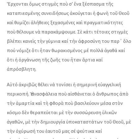
Ἔρχονται ὅμως στιγμὲς ποὺ σ’ ἕνα ξέσπασμα τῆς
καταπιεσμένης συνειδήσεως ἀκούγεται ἡ φωνὴ τοῦ Θεοῦ
καὶ θυμίζει ἀλήθειες ξεχασμένες καὶ πραγματικότητες
ποὺ θέλουμε νὰ παρακάμψουμε. Σὲ κάτι τέτοιες στιγμὲς
βλέπει κανεὶς τὴν γύμνια καί τήν ἀφροσύνη του παρ΄ ὅλο
πού νόμιζε ὅτι ἦταν θωρακισμένος μέ πολλά ἀγαθά καί
ὅτι ἡ ὀργάνωση τῆς ζωῆς του ἦταν ἄρτια καί
ἀπρόσβλητη.
Αὐτό ἀκριβῶς θέλει νά τονίσει ἡ σημερινή εὐαγγελική
περικοπή. Ἡ ἀνασφάλεια ποὺ αἰσθάνεται ὁ ἄνθρωπος ἀπὸ
τὴν ἁμαρτία καὶ τὴ φθορὰ ποὺ βασιλεύουν μέσα στὸν
κόσμο δὲν θεραπεύεται μὲ τὴν συσσώρευση ὑλικῶν
ἀγαθῶν, μὲ τὴν δημιουργία ὑποκαταστάτων τοῦ Θεοῦ, μὲ
τὴν ὀχύρωσή του ἑαυτοῦ μας σέ ψεύτικα καί