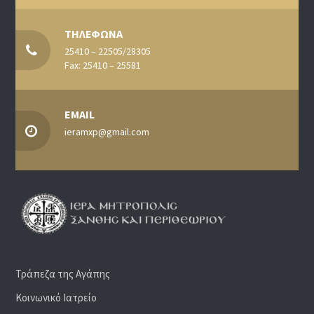
ΤΗΛΕΦΩΝΑ
25410 – 22505/28305
Fax: 25410 – 25581
EMAIL
ieramxp@gmail.com
Τράπεζα της Αγάπης
Κοινωνικό Ιατρείο