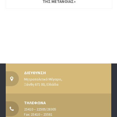
ΤΗΣ ΜΕΤΑΝΟΙΑΣ»
ΔΙΕΥΘΥΝΣΗ
Μητροπολιτικό Μέγαρο,
Ξάνθη 671 00, Ελλάδα
ΤΗΛΕΦΩΝΑ
25410 – 22505/28305
Fax: 25410 – 25581