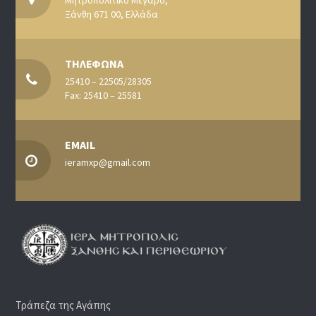
Ξάνθη 671 00, Ελλάδα
ΤΗΛΕΦΩΝΑ
25410 – 22505/28305
Fax: 25410 – 25581
EMAIL
ieramxp@gmail.com
Τράπεζα της Αγάπης