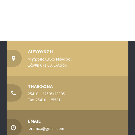
ΔΙΕΥΘΥΝΣΗ
Μητροπολιτικό Μέγαρο,
Ξάνθη 671 00, Ελλάδα
ΤΗΛΕΦΩΝΑ
25410 – 22505/28305
Fax: 25410 – 25581
EMAIL
ieramxp@gmail.com