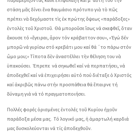
παραμερίζοντας κάθε ἐπιφύλαξη καὶ μ’ αὐτὴ του τὴν
στάση μᾶς δίνει ἕνα θαυμάσιο πρότυπο γιὰ τὸ πῶς
πρέπει νὰ δεχόμαστε τὶς ἐκ πρώτης ὄψεως «παράδοξες»
ἐντολὲς τοῦ Χριστοῦ. Θά μποροῦσε ἴσως νά σκεφθεῖ, ὅταν
ἄκουσε τό «ἔγειραι, ἆρον τόν κράβαττον σου», «Ἐγώ δέν
μπορῶ νά γυρίσω στό κρεβάτι μου καί θά ΄το πάρω στόν
ὦμο μου;» Τίποτα δὲν ἀναστέλλει τὴν θέληση του νὰ
ὑπακούσει. Ἐπρεπε νά σηκωθεῖ καί νά περπατήσει, νά
ἀποδεχθεῖ καί νά ἐπιχειρήσει αὐτό πού διέταξε ὁ Χριστός
καί ἀκριβῶς πάνω στήν προσπάθεια θά ἔπαιρνε τή
δύναμη γιά νά τό πραγματοποιήσει.
Πολλές φορές ὁρισμένες ἐντολές τοῦ Κυρίου ἠχοῦν
παράδοξα μέσα μας. Τό λογικό μας, ἡ ἁμαρτωλή καρδιά
μας δυσκολεύονται νά τίς ἀποδεχθοῦν.