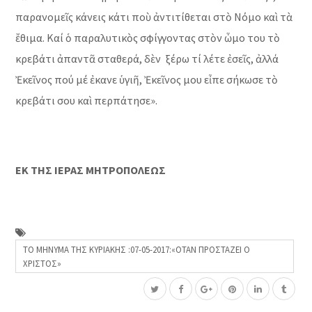
παρανομεῖς κάνεις κάτι ποὺ ἀντιτίθεται στὸ Νόμο καὶ τὰ
ἔθιμα. Καί ὁ παραλυτικὸς σφίγγοντας στὸν ὦμο του τὸ
κρεβάτι ἀπαντᾶ σταθερά, δὲν ξέρω τί λέτε ἐσεῖς, ἀλλά
Ἐκεῖνος πού μέ ἐκανε ὑγιῆ, Ἐκεῖνος μου εἶπε σήκωσε τὸ
κρεβάτι σου καὶ περπάτησε».
ΕΚ ΤΗΣ ΙΕΡΑΣ ΜΗΤΡΟΠΟΛΕΩΣ
ΤΟ ΜΗΝΥΜΑ ΤΗΣ ΚΥΡΙΑΚΗΣ :07-05-2017:«ΟΤΑΝ ΠΡΟΣΤΑΖΕΙ Ο
ΧΡΙΣΤΟΣ»