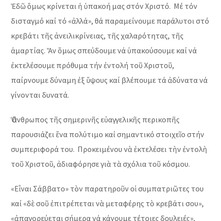
Ἐδῶ ὅμως κρίνεται ἡ ὑπακοή μας στόν Χριστό. Μέ τόν
δισταγμό καί τό «ἀλλά», θά παραμείνουμε παράλυτοι στό
κρεβάτι τῆς ἀνειλικρίνειας, τῆς χαλαρότητας, τῆς
ἁμαρτίας. Ἄν ὅμως σπεύδουμε νά ὑπακούσουμε καί νά
ἐκτελέσουμε πρόθυμα τήν ἐντολή τοῦ Χριστοῦ,
παίρνουμε δύναμη ἐξ ὕψους καί βλέπουμε τά ἀδύνατα νά
γίνονται δυνατά.
Ὁ ἄνθρωπος τῆς σημερινῆς εὐαγγελικῆς περικοπῆς
παρουσιάζει ἕνα πολύτιμο καί σημαντικό στοιχεῖο στήν
συμπεριφορά του. Προκειμένου νὰ ἐκτελέσει τὴν ἐντολὴ
τοῦ Χριστοῦ, ἀδιαφόρησε γιὰ τὰ σχόλια τοῦ κόσμου.
«Εἶναι Σάββατο» τὸν παρατηροῦν οἱ συμπατριῶτες του
καί «δὲ σοῦ ἐπιτρέπεται νὰ μεταφέρης τὸ κρεβάτι σου»,
«ἀπαγορεύεται σήμερα νά κάνουμε τέτοιες δουλειές»,