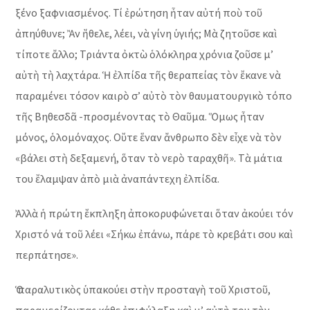
ξένο ξαφνιασμένος. Τί ἐρώτηση ἦταν αὐτή ποὺ τοῦ
ἀπηύθυνε; Ἂν ἤθελε, λέει, νὰ γίνη ὑγιής; Μὰ ζητοῦσε καὶ
τίποτε ἄλλο; Τριάντα ὀκτὼ ὁλόκληρα χρόνια ζοῦσε μ’
αὐτὴ τὴ λαχτάρα. Ἡ ἐλπίδα τῆς θεραπείας τὸν ἔκανε νὰ
παραμένει τόσον καιρὸ σ’ αὐτὸ τὸν θαυματουργικὸ τόπο
τῆς Βηθεσδᾶ -προσμένοντας τὸ Θαῦμα. Ὅμως ἦταν
μόνος, ὁλομόναχος. Οὔτε ἕναν ἄνθρωπο δὲν εἶχε νὰ τὸν
«βάλει στὴ δεξαμενή, ὅταν τὸ νερὸ ταραχθῆ». Τὰ μάτια
του ἔλαμψαν ἀπὸ μιὰ ἀναπάντεχη ἐλπίδα.
Ἀλλὰ ἡ πρώτη ἔκπληξη ἀποκορυφώνεται ὅταν ἀκούει τόν
Χριστό νά τοῦ λέει «Σήκω ἐπάνω, πάρε τὸ κρεβάτι σου καὶ
περπάτησε».
Ὁ παραλυτικὸς ὑπακούει στὴν προσταγὴ τοῦ Χριστοῦ,