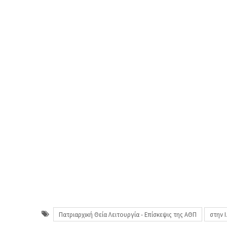
Πατριαρχική Θεία Λειτουργία - Επίσκεψις της ΑΘΠ
στην Ι