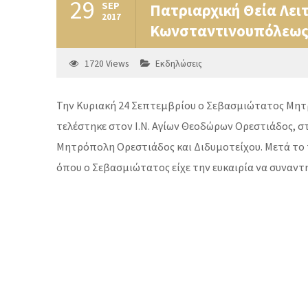
29
SEP
Πατριαρχική Θεία Λει
2017
Κωνσταντινουπόλεως Β
1720
Views
Εκδηλώσεις
Τ
ην Κυριακή 24 Σεπτεμβρίου ο Σεβασμιώτατος Μητρ
τελέστηκε στον Ι.Ν. Αγίων Θεοδώρων Ορεστιάδος, σ
Μητρόπολη Ορεστιάδος και Διδυμοτείχου. Μετά το π
όπου ο Σεβασμιώτατος είχε την ευκαιρία να συναντη