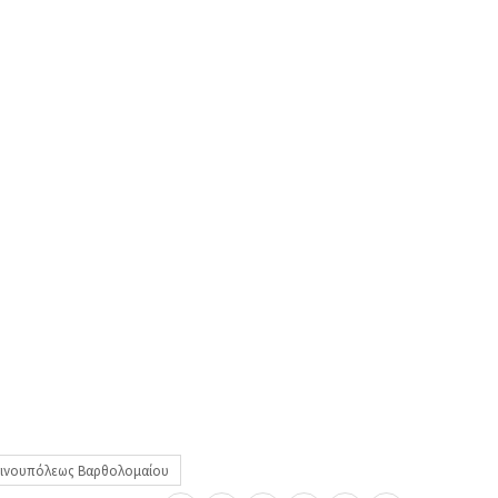
τινουπόλεως Βαρθολομαίου