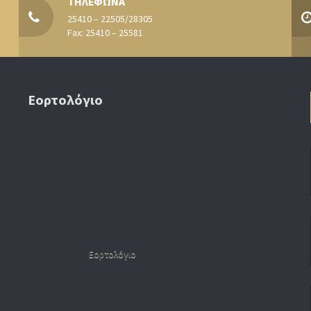
ΤΗΛΕΦΩΝΑ
25410 – 22505/28305
Fax: 25410 – 25581
Εορτολόγιο
Εορτολόγιο