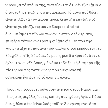
ν’ ἀνοίξει τό στόμα της, πιστεύοντας ὅτι δέν εἶναι ἄξια ν’
ἀπασχοληθεῖ μαζί της ὁ Διδάσκαλος. Τό μόνο πού θέλει
εἶναι ἁπλῶς νά τόν ἀκουμπήσει. Κι αὐτή ἡ ἐπαφή, πού
γίνεται χωρίς ἐξωτερικά νά διαφέρει ἀπό τά
ἀκουμπίσματα τῶν λοιπῶν ἄνθρωπων στόν Χριστό,
ἐπιφέρει τέτοια ἀνατροπή καί ἀποκάλυψη πού τήν
καθιστά ἄξια μνείας ἀνά τούς αἰῶνες ὅπου κηρύσσεται τό
Εὐαγγέλιο. «Τίς ὁ ἀψάμενός μου;», ρωτᾶ ὁ Χριστός ὅταν οἱ
ὄχλοι τόν συνθλίβουν, γιά νά καταδείξει τή διαφορά τῆς
πίστης καί τῆς ταπείνωσης πού διέκριναν τή
συγκεκριμένη ψυχή ἀπό ὅλες τίς ἄλλες.
Πόσοι καί πόσοι δέν συνωθοῦνται μέσα στούς Ναούς μας,
ἰδίως στίς μεγάλες ἑορτές καί τίς πανηγύρεις Ἁγίων. Πόσο
ὅμως, ὅλοι αὐτοί εἶναι λαός τοῦ Θεοῦ διακρινόμενοι ἀπό