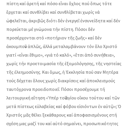
πίστη καί ἀρετή καί πόσο εἶναι ὄχλος πού ὅπως τότε
ἔρχεται καί συνθλίβει καί συνθλίβεται χωρίς νά
ὠφελεῖται, ἀκριβῶς διότι δέν ἐνεργεῖ ἐνσυνείδητα καί δέν
πορεύεται μέ γνώμονα τήν πίστη. Πόσοι δέν
προσέρχονται στό «ποτήριον τῆς ζωῆς» καί δέν
ἀκουμποῦν ἁπλῶς, ἀλλά μεταλαμβάνουν τόν ὅλο Χριστό
γιατί «εἶναι ἔθιμο», «γιά τό καλό», «ἔτσι ἀπό συνήθεια»,
χωρίς τήν προετοιμασία τῆς ἐξομολόγησης, τῆς νηστείας
τῆς ἐλεημοσύνης. Και ὅμως, ἡ Ἐκκλησία πού σαν Μητέρα
τούς δέχεται ὅλους χωρίς διακρίσεις καί ἀποκλεισμούς
ταυτόχρονα προειδοποιεῖ. Πόσοι προσέχουμε τή
λειτουργική αἴτηση «Ὑπέρ τοῦ ἁγίου οἴκου τούτου καί τῶν
μετά πίστεως εὐλαβείας καί φόβου εἰσιόντων ἐν αὐτῷ»; Ὁ
Χριστός μᾶς θέλει ξεκάθαρους καί ἀποφασισμένους στή
σχέση μας μαζί του καί αὐτό σημαίνει, προσωπικότητες