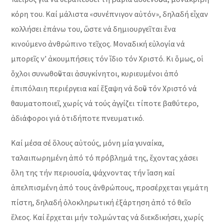
κόρη του. Καί μάλιστα «συνέπνιγον αὐτόν», δηλαδή εἶχαν
κολλήσει ἐπάνω του, ὥστε νά δημιουργεῖται ἕνα
κινούμενο ἀνθρώπινο τεῖχος. Μοναδική εὐλογία νά
μπορεῖς ν’ ἀκουμπήσεις τόν ἴδιο τόν Χριστό. Κι ὅμως, οἱ
ὄχλοι συνωθοῦνται ἀσυγκίνητοι, κυριευμένοι ἀπό
ἐπιπόλαιη περιέργεια καί ἔξαψη νά δοῦν τόν Χριστό νά
θαυματοποιεῖ, χωρίς νά τούς ἀγγίζει τίποτε βαθύτερο,
ἀδιάφοροι γιά ὁτιδήποτε πνευματικό.
Καί μέσα σέ ὅλους αὐτούς, μόνη μία γυναίκα,
ταλαιπωρημένη ἀπό τό πρόβλημά της, ἔχοντας χάσει
ὅλη της τήν περιουσία, ψάχνοντας τήν ἴαση καί
ἀπελπισμένη ἀπό τους ἀνθρώπους, προσέρχεται γεμάτη
πίστη, δηλαδή ὁλοκληρωτική ἐξάρτηση ἀπό τό θεῖο
ἔλεος. Καί ἔρχεται μήν τολμώντας νά διεκδικήσει, χωρίς