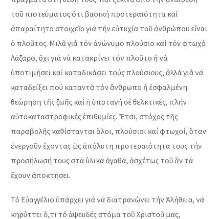
τοῦ πιστεύματος ὅτι βασική προτεραιότητα καί
ἀπαραίτητο στοιχεῖο γιά τήν εὐτυχία τοῦ ἀνθρώπου εἶναι
ὁ πλοῦτος. Μιλᾶ γιά τόν ἀνώνυμο πλούσιο καί τόν φτωχό
Λάζαρο, ὄχι γιά νά κατακρίνει τόν πλοῦτο ἤ νά
ὑποτιμήσει καί καταδικάσει τούς πλούσιους, ἀλλά γιά νά
καταδείξει πού καταντᾶ τόν ἄνθρωπο ἡ ἐσφαλμένη
θεώρηση τῆς ζωῆς καί ἡ ὑποταγή σέ θελκτικές, πλήν
αὐτοκαταστροφικές ἐπιθυμίες. Ἔτσι, στόχος τῆς
παραβολῆς καθίστανται ὅλοι, πλούσιοι καί φτωχοί, ὅταν
ἐνεργοῦν ἔχοντας ὡς ἀπόλυτη προτεραιότητα τους τήν
προσήλωσή τους στά ὑλικά ἀγαθά, ἀσχέτως τοῦ ἄν τά
ἔχουν ἀποκτήσει.
Τό Εὐαγγέλιο ὑπάρχει γιά νά διατρανώνει τήν Ἀλήθεια, νά
κηρύττει ὅ,τι τό ἀψευδές στόμα τοῦ Χριστοῦ μας,