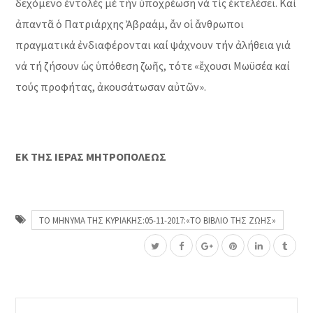
δεχόμενο ἐντολές μέ τήν ὑποχρέωση νά τίς ἐκτελέσει. Καί
ἀπαντᾶ ὁ Πατριάρχης Ἀβραάμ, ἄν οἱ ἄνθρωποι
πραγματικά ἐνδιαφέρονται καί ψάχνουν τήν ἀλήθεια γιά
νά τή ζήσουν ὡς ὑπόθεση ζωῆς, τότε «ἔχουσι Μωϋσέα καί
τούς προφήτας, ἀκουσάτωσαν αὐτῶν».
ΕΚ ΤΗΣ ΙΕΡΑΣ ΜΗΤΡΟΠΟΛΕΩΣ
ΤΟ ΜΗΝΥΜΑ ΤΗΣ ΚΥΡΙΑΚΗΣ:05-11-2017:«ΤΟ ΒΙΒΛΙΟ ΤΗΣ ΖΩΗΣ»