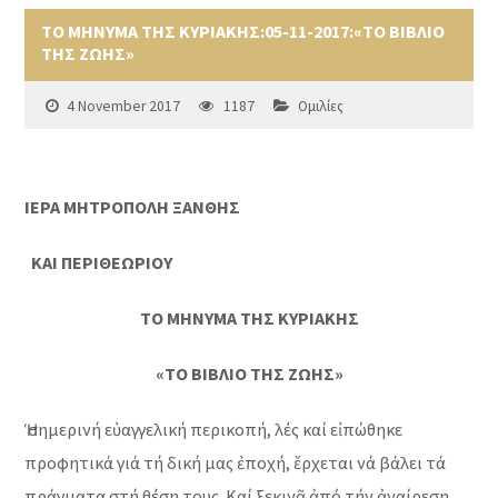
ΤΟ ΜΗΝΥΜΑ ΤΗΣ ΚΥΡΙΑΚΗΣ:05-11-2017:«ΤΟ ΒΙΒΛΙΟ
ΤΗΣ ΖΩΗΣ»
4 November 2017
1187
Ομιλίες
ΙΕΡΑ ΜΗΤΡΟΠΟΛΗ ΞΑΝΘΗΣ
ΚΑΙ ΠΕΡΙΘΕΩΡΙΟΥ
ΤΟ ΜΗΝΥΜΑ ΤΗΣ ΚΥΡΙΑΚΗΣ
«ΤΟ ΒΙΒΛΙΟ ΤΗΣ ΖΩΗΣ»
Ἡ σημερινή εὐαγγελική περικοπή, λές καί εἰπώθηκε
προφητικά γιά τή δική μας ἐποχή, ἔρχεται νά βάλει τά
πράγματα στή θέση τους. Καί ξεκινᾶ ἀπό τήν ἀναίρεση