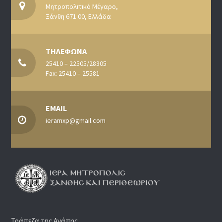
Μητροπολιτικό Μέγαρο,
Ξάνθη 671 00, Ελλάδα
ΤΗΛΕΦΩΝΑ
25410 – 22505/28305
Fax: 25410 – 25581
EMAIL
ieramxp@gmail.com
Τράπεζα της Αγάπης