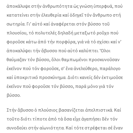
ἀποκάλυψε στήν ἀνθρωπότητα ὡς γνώση ὑπερφυά, πού
κατατείνει στήν ἐλευθερία καί ὁδηγεῖ τόν ἄνθρωπο στή
σωτηρία. Γι’ αὐτό καί ἀναφέρεται στόν βύσσο τοῦ
πλουσίου, τό πολυτελές δηλαδή μεταξωτό ροῦχο πού
φοροῦσε κάτω ἀπό τήν πορφύρα, γιά νά τό σχίσει καί ν’
ἀποκαλύψει τήν ἄβυσσο πού αὐτό καλύπτει. Ὅλοι
θαύμαζαν τόν βύσσο, ὅλοι θαμπωμένοι προσκυνοῦσαν
ἐκεῖνον πού τόν φοροῦσε, σ’ ἕνα ἀνελεύθερο, παράλογο
καί ὑποκριτικό προσκύνημα. Διότι κανείς δέν ἐκτιμοῦσε
ἐκεῖνον πού φοροῦσε τόν βύσσο, παρά μόνο γιά τόν
βύσσο.
Στήν ἄβυσσο ὁ πλούσιος βασανίζεται ἀπελπιστικά. Καί
τοῦτο διότι τίποτε ἀπό τά ὅσα εἶχε ἀγαπήσει δέν τόν
συνοδεύει στήν αἰωνιότητα. Καί τότε στρέφεται σέ ἕναν