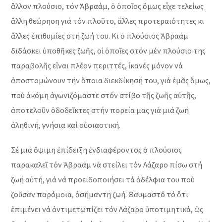
ἄλλον πλούσιο, τόν Ἀβραάμ, ὁ ὁποῖος ὅμως εἶχε τελείως
ἄλλη θεώρηση γιά τόν πλοῦτο, ἄλλες προτεραιότητες κι
ἄλλες ἐπιθυμίες στή ζωή του. Κι ὁ πλούσιος Ἀβραάμ
διδάσκει ὑποθῆκες ζωῆς, οἱ ὁποῖες στόν μέν πλούσιο της
παραβολῆς εἶναι πλέον περιττές, ἱκανές μόνον νά
ἀποστομώνουν τήν ὅποια διεκδίκησή του, γιά ἑμᾶς ὅμως,
πού ἀκόμη ἀγωνιζόμαστε στόν στίβο τῆς ζωῆς αὐτῆς,
ἀποτελοῦν ὁδοδεῖκτες στήν πορεία μας γιά μιά ζωή
ἀληθινή, γνήσια καί οὐσιαστική.
Σέ μιά ὄψιμη ἐπίδειξη ἐνδιαφέροντος ὁ πλούσιος
παρακαλεῖ τόν Ἀβραάμ νά στείλει τόν Λάζαρο πίσω στή
ζωή αὐτή, γιά νά προειδοποιήσει τά ἀδέλφια του πού
ζοῦσαν παρόμοια, ἀσήμαντη ζωή. Θαυμαστό τό ὅτι
ἐπιμένει νά ἀντιμετωπίζει τόν Λάζαρο ὑποτιμητικά, ὡς