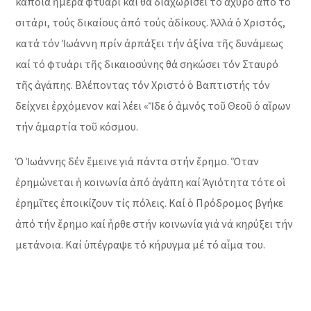
κάποια ἡμέρα φτυάρι καί θά διαχωρίσει τό ἄχυρο ἀπό τό
σιτάρι, τούς δικαίους ἀπό τούς ἀδίκους. Ἀλλά ὁ Χριστός,
κατά τόν Ἰωάννη πρίν ἀρπάξει τήν ἀξίνα τῆς δυνάμεως
καί τό φτυάρι τῆς δικαιοσύνης θά σηκώσει τόν Σταυρό
τῆς ἀγάπης. Βλέποντας τόν Χριστό ὁ Βαπτιστής τόν
δείχνει ἐρχόμενον καί λέει «Ἴδε ὁ ἀμνός τοῦ Θεοῦ ὁ αἴρων
τήν ἁμαρτία τοῦ κόσμου.
Ὁ Ἰωάννης δέν ἔμεινε γιά πάντα στήν ἔρημο. Ὅταν
ἐρημώνεται ἡ κοινωνία ἀπό ἀγάπη καί Ἁγιότητα τότε οἱ
ἐρημῖτες ἐποικίζουν τίς πόλεις. Καί ὁ Πρόδρομος βγήκε
ἀπό τήν ἔρημο καί ἦρθε στήν κοινωνία γιά νά κηρύξει τήν
μετάνοια. Καί ὑπέγραψε τό κήρυγμα μέ τό αἷμα του.