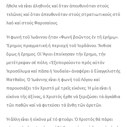
ἤθελε νά εἶναι ἀληθινός καί ὅταν ἀπευθυνόταν στούς
τελῶνες καί ὅταν ἀπευθυνόταν στούς στρατιωτικούς στό
λαό καί στούς Φαρισαίους.
Ἡ φωνή τοῦ Ἰωάννου ἧταν «Φωνή βοῶντος ἐν τῆ ἐρήμῳ».
Ἔρημος πραγματική ἡ περιοχή τοῦ Ἰορδάνου. Ἄνθισε
ὅμως ἡ ἔρημος. Οἱ Ἅγιοι ἐποίκησαν τήν ἔρημο, τήν
μετέτρεψαν σέ πόλη. «Ἐξεπορεύοντο πρός αὐτόν
Ἱεροσόλυμα καί πᾶσα ἡ Ἰουδαία» ἀναφέρει ὁ Εὐαγγελιστής
Ματθαῖος. Ὁ Ἰωάννης εἶναι ἡ φωνή τοῦ Λόγου καί
παρουσιάζει τόν Χριστό μέ τρεῖς εἰκόνες. Ἡ μία εἶναι ἡ
εἰκόνα τῆς ἀξίνας, ὁ Χριστός ἦρθε νά ξεριζώσει τά ἀγκάθια
τῶν παθῶν καί νά φυτεύσει τά ἄνθη τῶν ἀρετῶν.
Ἡ ἄλλη εἶναι ἡ εἰκόνα μέ τό φτυάρι. Ὁ Χριστός θά πάρει