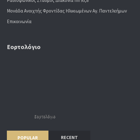
Ραδιoφωνικός Σταθμός Διακονία fm 93,8
Μονάδα Ανοιχτής Φροντίδας Ηλικιωμένων Αγ. Παντελεήμων
Επικοινωνία
Εορτολόγιο
Εορτολόγιο
RECENT
POPULAR