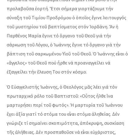
προλαβοῦσα ἑορτή. Ἔτσι σήμερα γιορτάζουμε τήν
σύναξη τοῦ Τιμίου Προδρόμου ὁ ὁποῖος ἔγινε λειτουργός
τοῦ μυστηρίου τοῦ βαπτίσματος στόν Ἰορδάνη. Ἄν ἡ
Παρθένος Μαρία ἔγινε τό ὄργανο τοῦ Θεοῦ γιά τήν
σάρκωση τοῦ Λόγου, ὁ Ἰωάννης ἔγινε τό ὄργανο γιά τήν
βάπτιση τοῦ σαρκωμένου Υἱοῦ τοῦ Θεοῦ. Ὁ Ἰωάννης εἶναι ὁ
«ἄγγελος» τοῦ Θεοῦ πού ἧρθε νά προαναγγείλει νά
ἐξαγγείλει τήν ἔλευση Του στόν κόσμο.
Ὁ Εὐαγγελιστής Ἰωάννης, ὁ Θεολόγος μᾶς λέει γιά τόν
πρωταρχικό ρόλο τοῦ Βαπτιστοῦ: «Οὗτος ἧλθε ἵνα
μαρτυρήσει περί τοῦ φωτός». Ἡ μαρτυρία τοῦ Ἰωάννου
ἔχει ἀξία γιατί τό στόμα του εἶναι στόμα ἀληθείας. Δέν
γνώριζε τί σημαίνει σκοπιμότητα, ἀπόκρυψη, συσκίαση
τῆς ἀλήθειας. Δέν προσπαθοῦσε νά εἶναι εὐχάριστος,