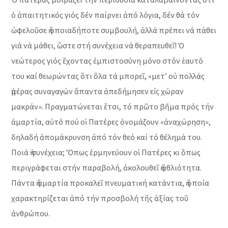
ὁ ἀπαιτητικός γιός δέν παίρνει ἀπό λόγια, δέν θά τόν
ὠφελοῦσε ἡ ὁποιαδήποτε συμβουλή, ἀλλά πρέπει νά πάθει
γιά νά μάθει, ὥστε στή συνέχεια νά θεραπευθεῖ! Ὁ
νεώτερος γιός ἔχοντας ἐμπιστοσύνη μόνο στόν ἑαυτό
του καί θεωρώντας ὅτι ὅλα τά μπορεῖ, «μετ’ οὐ πολλάς
ἡμέρας συναγαγών ἅπαντα ἀπεδήμησεν εἰς χώραν
μακράν». Πραγματώνεται ἔτσι, τό πρῶτο βῆμα πρός τήν
ἁμαρτία, αὐτό πού οἱ Πατέρες ὀνομάζουν «ἀναχώρηση»,
δηλαδή ἀπομάκρυνση ἀπό τόν θεό καί τό θέλημά του.
Ποιά ἡ συνέχεια; Ὅπως ἑρμηνεύουν οἱ Πατέρες κι ὅπως
περιγράφεται στήν παραβολή, ἀκολουθεῖ ἡ ἀθλιότητα.
Πάντα ἡ ἁμαρτία προκαλεῖ πνευματική κατάντια, ἡ ὁποία
χαρακτηρίζεται ἀπό τήν προσβολή τῆς ἀξίας τοῦ
ἀνθρώπου.