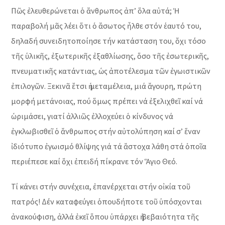
Πῶς ἐλευθερώνεται ὁ ἄνθρωπος ἀπ’ ὅλα αὐτά; Ἡ
παραβολή μᾶς λέει ὅτι ὁ ἄσωτος ἦλθε στόν ἑαυτό του,
δηλαδή συνειδητοποίησε τήν κατάσταση του, ὄχι τόσο
τῆς ὑλικῆς, ἐξωτερικῆς ἐξαθλίωσης, ὅσο τῆς ἐσωτερικῆς,
πνευματικῆς κατάντιας, ὡς ἀποτέλεσμα τῶν ἐγωιστικῶν
ἐπιλογῶν. Ξεκινᾶ ἔτσι ἡ μεταμέλεια, μιά ἄγουρη, πρώτη
μορφή μετάνοιας, πού ὅμως πρέπει νά ἐξελιχθεῖ καί νά
ὡριμάσει, γιατί ἀλλιῶς ἐλλοχεύει ὁ κίνδυνος νά
ἐγκλωβισθεῖ ὁ ἄνθρωπος στήν αὐτολύπηση καί σ’ ἕναν
ἰδιότυπο ἐγωισμό θλίψης γιά τά ἄστοχα λάθη στά ὁποῖα
περιέπεσε καί ὄχι ἐπειδή πίκρανε τόν Ἅγιο Θεό.
Τί κάνει στήν συνέχεια, ἐπανέρχεται στήν οἰκία τοῦ
πατρός! Δέν καταφεύγει ὁπουδήποτε τοῦ ὑπόσχονται
ἀνακούφιση, ἀλλά ἐκεῖ ὅπου ὑπάρχει ἡ βεβαιότητα τῆς