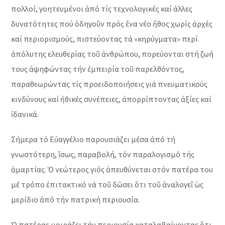
πολλοί, γοητευμένοι ἀπό τίς τεχνολογικές καί άλλες
δυνατότητες πού ὁδηγοῦν πρός ἕνα νέο ἦθος χωρίς ἀρχές
καί περιορισμούς, πιστεύοντας τά «κηρύγματα» περί
ἀπόλυτης ελευθερίας τοῦ ἀνθρώπου, πορεύονται στή ζωή
τους ἀψηφώντας τήν ἐμπειρία τοῦ παρελθόντος,
παραθεωρώντας τίς προειδοποιήσεις γιά πνευματικούς
κινδύνους καί ἠθικές συνέπειες, ἀπορρίπτοντας ἀξίες καί
ἰδανικά.
Σήμερα τό Εὐαγγέλιο παρουσιάζει μέσα ἀπό τή
γνωστότερη, ἴσως, παραβο­λή, τόν παραλογισμό τής
ἁμαρτίας. Ὁ νεώτερος γιός ἀπευθύνεται στόν πατέρα του
μέ τρόπο ἐπιτακτικό νά τοῦ δώσει ὅτι τοῦ ἀναλογεῖ ὡς
μερίδιο ἀπό τήν πατρική περιουσία.
Ὁ πατέρας μοιράζει τήν περιουσία καταλαβαίνοντας ὅτι