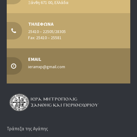
Ξάνθη 671 00, Ελλάδα
ΤΗΛΕΦΩΝΑ
25410 – 22505/28305
Fax: 25410 – 25581
EMAIL
ieramxp@gmail.com
Τράπεζα της Αγάπης