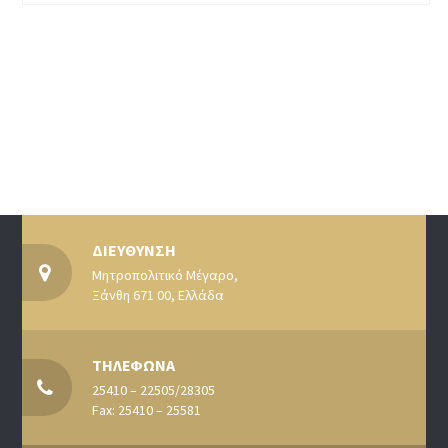
ΔΙΕΥΘΥΝΣΗ
Μητροπολιτικό Μέγαρο,
Ξάνθη 671 00, Ελλάδα
ΤΗΛΕΦΩΝΑ
25410 – 22505/28305
Fax: 25410 – 25581