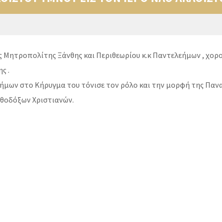
 Μητροπολίτης Ξάνθης και Περιθεωρίου κ.κ Παντελεήμων , χορ
ς .
ων στο Κήρυγμα του τόνισε τον ρόλο και την μορφή της Παναγί
θοδόξων Χριστιανών.