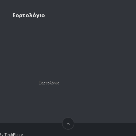
Εορτολόγιο
Εορτολόγιο
 By
TechPlace