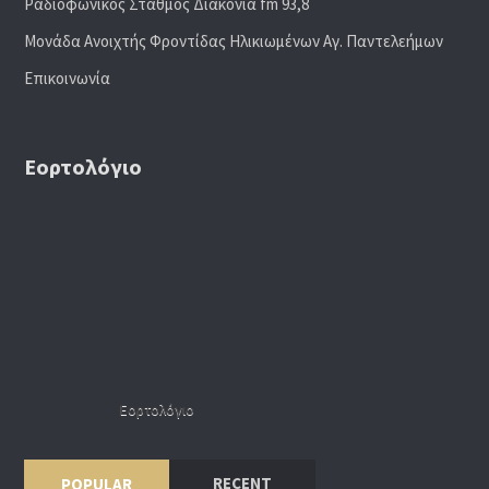
Ραδιoφωνικός Σταθμός Διακονία fm 93,8
Μονάδα Ανοιχτής Φροντίδας Ηλικιωμένων Αγ. Παντελεήμων
Επικοινωνία
Εορτολόγιο
Εορτολόγιο
RECENT
POPULAR