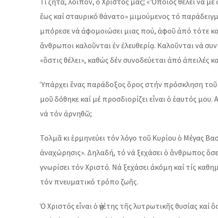
Τί ζητᾶ, λοιπόν, ὁ Χριστός μας; «Ὅποιος θέλει νά μ
ἕως καί σταυρικό θάνατο» μιμούμενος τό παράδειγμ
μπόρεσε νά ἀφομοιώσει μιας πού, ἀφοῦ ἀπό τότε καί
ἄνθρωποι καλοῦνται ἐν ἐλευθερίᾳ. Καλοῦνται νά σ
«ὅστις θέλει», καθώς δέν συνοδεύεται ἀπό ἀπειλές κα
Ὑπάρχει ἕνας παράδοξος ὅρος στήν πρόσκληση τοῦ Κυ
μοῦ δόθηκε καί μέ προσδιορίζει εἶναι ὁ ἑαυτός μου.
νά τόν ἀρνηθῶ;
Τολμᾶ κι ἑρμηνεύει τόν λόγο τοῦ Κυρίου ὁ Μέγας Βα
ἀναχώρησις». Δηλαδή, τό νά ξεχάσει ὁ ἄνθρωπος ὅσε
γνωρίσει τόν Χριστό. Νά ξεχάσει ἀκόμη καί τίς καθη
τόν πνευματικό τρόπο ζωῆς.
Ὁ Χριστός εἶναι ὁ ἡγέτης τῆς λυτρωτικῆς θυσίας καί