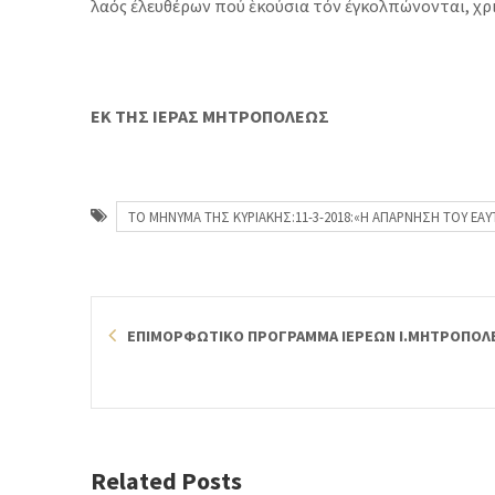
λαός ἐλευθέρων πού ἑκούσια τόν ἐγκολπώνονται, χρι
ΕΚ ΤΗΣ ΙΕΡΑΣ ΜΗΤΡΟΠΟΛΕΩΣ
ΤΟ ΜΗΝΥΜΑ ΤΗΣ ΚΥΡΙΑΚΗΣ:11-3-2018:«Η ΑΠΑΡΝΗΣΗ ΤΟΥ ΕΑ
ΕΠΙΜΟΡΦΩΤΙΚΟ ΠΡΟΓΡΑΜΜΑ ΙΕΡΕΩΝ Ι.ΜΗΤΡΟΠΟΛ
Related Posts