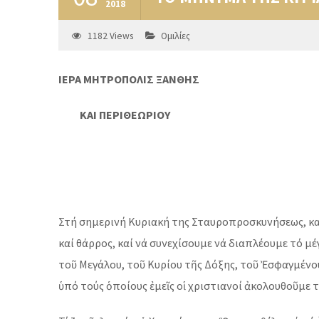
2018
1182
Views
Ομιλίες
ΙΕΡΑ ΜΗΤΡΟΠΟΛΙΣ ΞΑΝΘΗΣ
ΚΑΙ ΠΕΡΙΘΕΩΡΙΟΥ
Στή σημερινή Κυριακή της Σταυροπροσκυνήσεως, καθ
καί θάρρος, καί νά συνεχίσουμε νά διαπλέουμε τό μ
τοῦ Μεγάλου, τοῦ Κυρίου τῆς Δόξης, τοῦ Ἐσφαγμένο
ὑπό τούς ὁποίους ἐμεῖς οἱ χριστιανοί ἀκολουθοῦμε τ