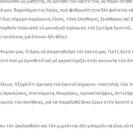
έ ἀκολουθεῖ ὡς μαθητής, ἄς ἀρνηθεῖ τόν ἑαυτό του, ἄς πάρει στα
ά μου. Βαρυσήμαντος λόγος, πού ἡ ἀνθρωπότητα δέν φαίνεται ν
 ἕως σήμερα παρόμοιος λόγος, τόσο ἐλεύθερος, ξεκάθαρος καί βαθ
υνταχθοῦν πίσω ἀπό τό μοναδικό πρόσωπο τοῦ Σωτήρα Χριστοῦ, 
ί συνέπειες γιά ὅποιον δέν θέλει!
ρίου μας. Ὁ ὅρος νά ἀπαρνηθοῦμε τόν ἑαυτό μας. Γιατί; Αὐτό πο
 Αὐτό πού μέ ὁριοθετεῖ καί μέ χαρακτηρίζει στήν κοινωνία τῶν ἀν
σίλειος. Ἐξηγεῖ ὅτι ἄρνηση τοῦ ἑαυτοῦ σημαίνει «παντελής τῶν
ς ἀγκυλώσεις, πιστεύματα, θεωρήσεις, προκαταλήψεις, ἀντιλήψει
μερινές του συνήθειες, γιά νά παραδοθεῖ ἄνευ ὅρων στόν Χριστό 
 ὅσοι τόν ἀκολουθοῦν καί τόν μιμοῦνται δέν μποροῦν νά εἶναι οὔ