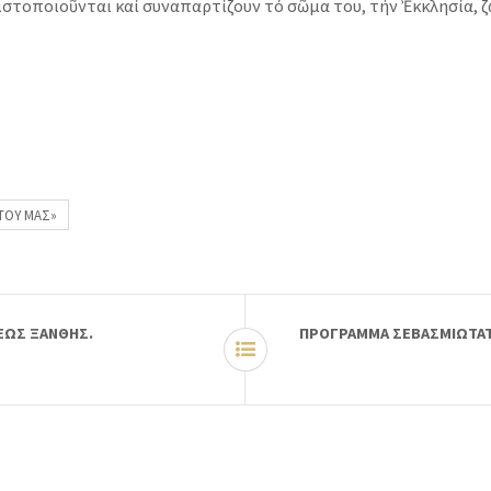
στοποιοῦνται καί συναπαρτίζουν τό σῶμα του, τήν Ἐκκλησία, ζώντ
ΥΤΟΥ ΜΑΣ»
ΕΩΣ ΞΑΝΘΗΣ.
ΠΡΟΓΡΑΜΜΑ ΣΕΒΑΣΜΙΩΤΑΤΟ