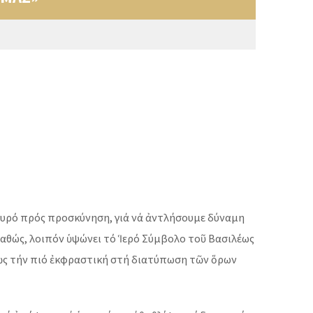
ταυρό πρός προσκύνηση, γιά νά ἀντλήσουμε δύναμη
Καθώς, λοιπόν ὑψώνει τό Ἱερό Σύμβολο τοῦ Βασιλέως
 ὡς τήν πιό ἐκφραστική στή διατύπωση τῶν ὅρων