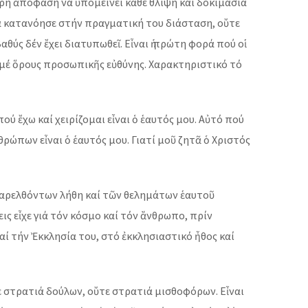
θερή ἀπόφαση νά ὑπομείνει κάθε θλίψη καί δοκιμασία
ά κατανόησε στήν πραγματική του διάσταση, οὔτε
ύς δέν ἔχει διατυπωθεῖ. Εἶναι ἡ πρώτη φορά πού οἱ
μέ ὅρους προσωπικῆς εὐθύνης. Χαρακτηριστικό τό
ύ ἔχω καί χειρίζομαι εἶναι ὁ ἑαυτός μου. Αὐτό πού
θρώπων εἶναι ὁ ἑαυτός μου. Γιατί μοῦ ζητᾶ ὁ Χριστός
 παρελθόντων λήθη καί τῶν θελημάτων ἑαυτοῦ
ς εἶχε γιά τόν κόσμο καί τόν ἄνθρωπο, πρίν
καί τήν Ἐκκλησία του, στό ἐκκλησιαστικό ἦθος καί
τε στρατιά δούλων, οὔτε στρατιά μισθοφόρων. Εἶναι