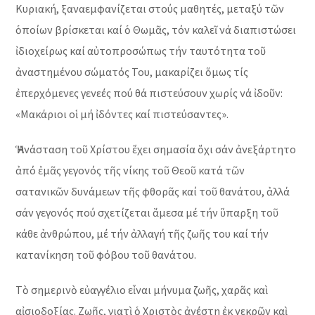
Κυριακή, ξαναεμφανίζεται στούς μαθητές, μεταξύ τῶν
ὁποίων βρίσκεται καί ὁ Θωμᾶς, τόν καλεῖ νά διαπιστώσει
ἰδιοχείρως καί αὐτοπροσώπως τήν ταυτότητα τοῦ
ἀναστημένου σώματός Του, μακαρίζει ὅμως τίς
ἐπερχόμενες γενεές πού θά πιστεύσουν χωρίς νά ἰδοῦν:
«Μακάριοι οἱ μή ἰδόντες καί πιστεύσαντες».
Ἡ Ἀνάσταση τοῦ Χρίστου ἔχει σημασία ὄχι σάν ἀνεξάρτητο
ἀπό ἐμᾶς γεγονός τῆς νίκης τοῦ Θεοῦ κατά τῶν
σατανικῶν δυνάμεων τῆς φθορᾶς καί τοῦ θανάτου, ἀλλά
σάν γεγονός πού σχετίζεται ἄμεσα μέ τήν ὕπαρξη τοῦ
κάθε ἀνθρώπου, μέ τήν ἀλλαγή τῆς ζωῆς του καί τήν
κατανίκηση τοῦ φόβου τοῦ θανάτου.
Τὸ σημερινὸ εὐαγγέλιο εἶναι μήνυμα ζωῆς, χαρᾶς καὶ
αἰσιοδοξίας. Ζωῆς, γιατὶ ὁ Χριστὸς ἀνέστη ἐκ νεκρῶν καὶ