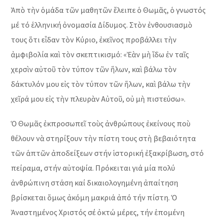
Ἀπὸ τὴν ὁμάδα τῶν μαθητῶν ἔλειπε ὁ Θωμᾶς, ὁ γνωστός
μέ τό ἑλληνική ὀνομασία Δίδυμος. Στὸν ἐνθουσιασμὸ
τους ὅτι εἶδαν τὸν Κύριο, ἐκεῖνος προβάλλει τὴν
ἀμφιβολία καὶ τὸν σκεπτικισμό: «Ἐὰν μὴ ἴδω ἐν ταῖς
χερσὶν αὐτοῦ τὸν τύπον τῶν ἥλων, καὶ βάλω τὸν
δάκτυλόν μου εἰς τὸν τύπον τῶν ἥλων, καὶ βάλω τὴν
χεῖρά μου εἰς τὴν πλευρὰν Αὐτοῦ, οὐ μὴ πιστεύσω».
Ὁ Θωμᾶς ἐκπροσωπεῖ τοὺς ἀνθρώπους ἐκείνους ποὺ
θέλουν νὰ στηρίξουν τὴν πίστη τους στὴ βεβαιότητα
τῶν ἁπτῶν ἀποδείξεων στήν ἱστορική ἐξακρίβωση, στό
πείραμα, στήν αὐτοψία. Πρόκειται γιά μία πολύ
ἀνθρώπινη στάση καί δικαιολογημένη ἀπαίτηση
βρίσκεται ὅμως ἀκόμη μακριά ἀπό τήν πίστη. Ὁ
Ἀναστημένος Χριστός σέ ὀκτώ μέρες, τήν ἑπομένη