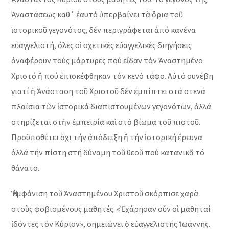
Ἀναστάσεως καθ΄ ἑαυτό ὑπερβαίνει τὰ ὅρια τοῦ
ἱστορικοῦ γεγονότος, δέν περιγράφεται ἀπό κανένα
εὐαγγελιστή, ὅλες οἱ σχετικές εὐαγγελικές διηγήσεις
ἀναφέρουν τούς μάρτυρες πού εἶδαν τόν Ἀναστημένο
Χριστό ἤ πού ἐπισκέφθηκαν τόν κενό τάφο. Αὐτό συνέβη
γιατί ἡ Ἀνάσταση τοῦ Χριστοῦ δέν ἐμπίπτει στά στενά
πλαίσια τῶν ἱστορικά διαπιστουμένων γεγονότων, ἀλλά
στηρίζεται στὴν ἐμπειρία καὶ στὸ βίωμα τοῦ πιστοῦ.
Προϋποθέτει ὄχι τήν ἀπόδειξη ἤ τήν ἱστορική ἔρευνα
ἀλλά τήν πίστη στή δύναμη τοῦ θεοῦ πού κατανικᾶ τό
θάνατο.
Ἡ ἐμφάνιση τοῦ Ἀναστημένου Χριστοῦ σκόρπισε χαρὰ
στοὺς φοβισμένους μαθητές. «Ἐχάρησαν οὗν οἱ μαθηταί
ἰδόντες τόν Κύριον», σημειώνει ὁ εὐαγγελιστής Ἰωάννης.