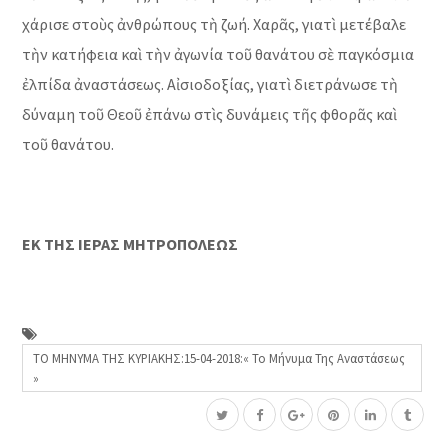
χάρισε στοὺς ἀνθρώπους τὴ ζωή. Χαρᾶς, γιατὶ μετέβαλε
τὴν κατήφεια καὶ τὴν ἀγωνία τοῦ θανάτου σὲ παγκόσμια
ἐλπίδα ἀναστάσεως. Αἰσιοδοξίας, γιατὶ διετράνωσε τὴ
δύναμη τοῦ Θεοῦ ἐπάνω στὶς δυνάμεις τῆς φθορᾶς καὶ
τοῦ θανάτου.
ΕΚ ΤΗΣ ΙΕΡΑΣ ΜΗΤΡΟΠΟΛΕΩΣ
ΤΟ ΜΗΝΥΜΑ ΤΗΣ ΚΥΡΙΑΚΗΣ:15-04-2018:« Το Μήνυμα Της Αναστάσεως
»