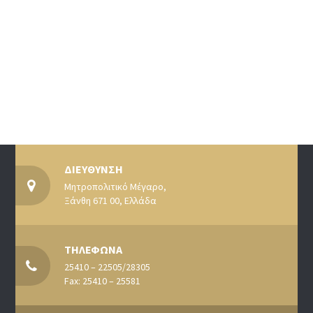
ΔΙΕΥΘΥΝΣΗ
Μητροπολιτικό Μέγαρο,
Ξάνθη 671 00, Ελλάδα
ΤΗΛΕΦΩΝΑ
25410 – 22505/28305
Fax: 25410 – 25581