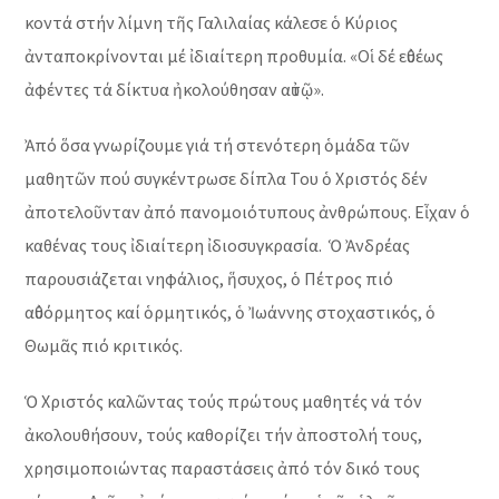
κοντά στήν λίμνη τῆς Γαλιλαίας κάλεσε ὁ Κύριος
ἀνταποκρίνονται μέ ἰδιαίτερη προθυμία. «Οἱ δέ εὐθέως
ἀφέντες τά δίκτυα ἠκολούθησαν αὐτῷ».
Ἀπό ὅσα γνωρίζουμε γιά τή στενότερη ὁμάδα τῶν
μαθητῶν πού συγκέντρωσε δίπλα Του ὁ Χριστός δέν
ἀποτελοῦνταν ἀπό πανομοιότυπους ἀνθρώπους. Εἶχαν ὁ
καθένας τους ἰδιαίτερη ἰδιοσυγκρασία. Ὁ Ἀνδρέας
παρουσιάζεται νηφάλιος, ἥσυχος, ὁ Πέτρος πιό
αὐθόρμητος καί ὁρμητικός, ὁ Ἰωάννης στοχαστικός, ὁ
Θωμᾶς πιό κριτικός.
Ὁ Χριστός καλῶντας τούς πρώτους μαθητές νά τόν
ἀκολουθήσουν, τούς καθορίζει τήν ἀποστολή τους,
χρησιμοποιώντας παραστάσεις ἀπό τόν δικό τους