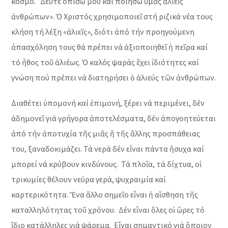
κόσμο. Δεῦτε ὀπίσω μου καί ποιήσω ὑμᾶς ἁλιεῖς
ἀνθρώπων». Ὁ Χριστός χρησιμοποιεῖ στή ριζικά νέα τους
κλήση τή λέξη «ἁλιεῖς», διότι ἀπό τήν προηγούμενη
ἀπασχόληση τους θά πρέπει νά ἀξιοποιηθεῖ ἡ πεῖρα καί
τό ἦθος τοῦ ἁλιέως. Ὁ καλός ψαράς ἔχει ἰδιότητες καί
γνώση πού πρέπει νά διατηρήσει ὁ ἁλιεύς τῶν ἀνθρώπων.
Διαθέτει ὑπομονή καί ἐπιμονή, ξέρει νά περιμένει, δέν
ἀδημονεῖ γιά γρήγορα ἀποτελέσματα, δέν ἀπογοητεύεται
ἀπό τήν ἀποτυχία τῆς μιᾶς ἤ τῆς ἄλλης προσπάθειας
του, ξαναδοκιμάζει. Τά νερά δέν εἶναι πάντα ἥσυχα καί
μπορεί νά κρύβουν κινδύνους. Τά πλοῖα, τά δίχτυα, οἱ
τρικυμίες θέλουν νεύρα γερά, ψυχραιμία καί
καρτερικότητα. Ἕνα ἄλλο σημεῖο εἶναι ἡ αἴσθηση τῆς
καταλληλότητας τοῦ χρόνου. Δέν εἶναι ὅλες οἱ ὥρες τό
ἴδιο κατάλληλες γιά ψάρεμα. Εἶναι σημαντικό γιά ὅποιον