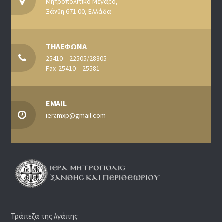
Μητροπολιτικό Μέγαρο,
Ξάνθη 671 00, Ελλάδα
ΤΗΛΕΦΩΝΑ
25410 – 22505/28305
Fax: 25410 – 25581
EMAIL
ieramxp@gmail.com
Τράπεζα της Αγάπης