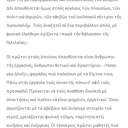
Δέν ἀπευθύνεται ὅμως στούς κύκλους τῶν πλουσίων, τῶν
πολιτικά ἰσχυρῶν, τῶν εὐσεβῶν τοῦ ἰουδαϊκοῦ κέντρου τῆς
Ἱερουσαλήμ. Τούς ἀναζητεῖ σέ ἕνα περιβάλλον ἁπλό, μέ
φυσικό ἐλεύθερο ὁρίζοντα «παρά τήν θάλασσαν τῆς
Γαλιλαίας».
Οἱ πρῶτοι στούς ὁποίους ἀπευθύνεται εἶναι ἄνθρωποι
τῆς ἐργασίας, ἄνθρωποι θετικοί καί δραστήριοι. «Ἦσαν
γάρ ἁλιεῖς», ψαράδες πού παλεύουν μέ τά δίχτυα τους.
Πάνω στήν ἐργασία τούς συναντᾶ, πάνω σ’ αὐτή τούς
προσκαλεῖ. Πρόκειται νά τούς ἀναθέσει δουλειά μέ
ἀπαιτήσεις καί πρέπει νά εἶναι ψημένοι, ἐργατικοί. Ὅσοι
ἀγωνίζονται μέ τό ἀβέβαιο καί ἀνήσυχο στοιχεῖο τοῦ
νεροῦ, χρειάζονται φυσική τόλμη, ταχύτητα στίς
κινήσεις καί ἐνέργειες. Οἱ τέσσερεις πρῶτοι μαθητές πού