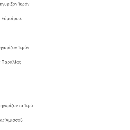
γυρίζον Ἱερόν
 Εὐμοίρου.
υρίζον Ἱερόν
ς Παραλίας
νηγυρίζοντα Ἱερό
ας Ἀμισσοῦ.