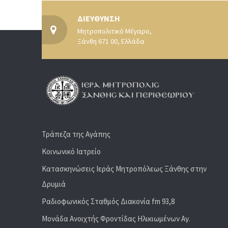
ΔΙΕΥΘΥΝΣΗ
Μητροπολιτικό Μέγαρο,
Ξάνθη 671 00, Ελλάδα
Τράπεζα της Αγάπης
Κοινωνικό Ιατρείο
Κατασκηνώσεις Ιεράς Μητροπόλεως Ξάνθης στην
Δρυμιά
Ραδιoφωνικός Σταθμός Διακονία fm 93,8
Μονάδα Ανοιχτής Φροντίδας Ηλικιωμένων Αγ.