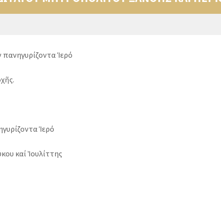
όν πανηγυρίζοντα Ἱερό
χῆς.
γυρίζοντα Ἱερό
κου καί Ἰουλίττης