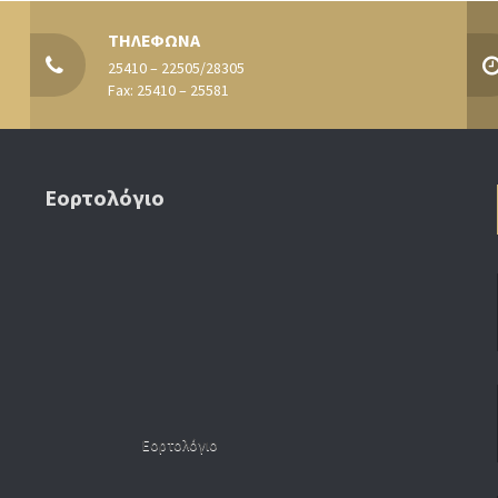
ΤΗΛΕΦΩΝΑ
25410 – 22505/28305
Fax: 25410 – 25581
Εορτολόγιο
Εορτολόγιο