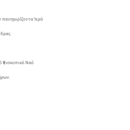
πανηγυρίζοντα Ἱερό
δρας.
Ἑπισκοπικό Ναό
ήρων.