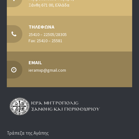
Ξάνθη 671 00, Ελλάδα
ΤΗΛΕΦΩΝΑ
25410 – 22505/28305
Fax: 25410 – 25581
EMAIL
ieramxp@gmail.com
Τράπεζα της Αγάπης