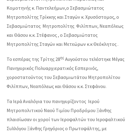
Κομοτηνής κ. Παντελεήμων,ο Σεβασμιώτατος
Μητροπολίτης Τρίκκης και Σταγών κ. Χρυσόστομος, ο
Σεβασμιώτατος Μητροπολίτης Φιλίππων, Νεαπόλεως
και Θάσου κ.κ. Στέφανος , ο Σεβασμιώτατος
Μητροπολίτης Σταγών και Μετεώρων κ.κ Θεόκλητος .
ης
Το εσπέρας της Τρίτης 28
Αυγούστου τελέστηκε Μέγας
Πανηγυρικός Πολυαρχιερατικός Εσπερινός,
χοροστατούντος του Σεβασμιωτάτου Μητροπολίτου
Φιλίππων, Νεαπόλεως και Θάσου κ.κ. Στεφάνου.
Τα Ιερά Αναλόγια του πανηγυρίζοντος Ιερού
Μητροπολιτικού Ναού Τιμίου Προδρόμου Ξάνθης
πλαισίωσαν οι χοροί των Ιεροψαλτών του Ιεροψαλτικού
Συλλόγου Ξάνθης Γρηγόριος ο Πρωτοψάλτης, με