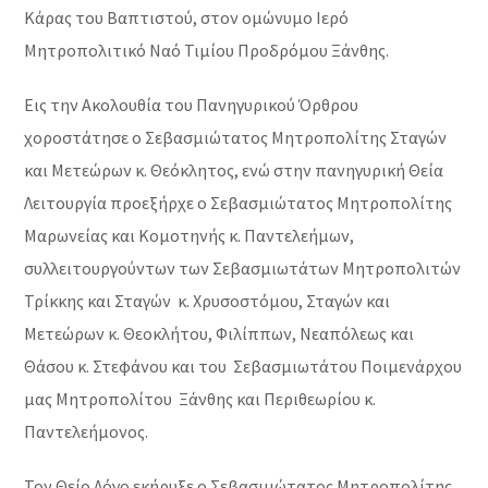
Κάρας του Βαπτιστού, στον ομώνυμο Ιερό
Μητροπολιτικό Ναό Τιμίου Προδρόμου Ξάνθης.
Εις την Ακολουθία του Πανηγυρικού Όρθρου
χοροστάτησε ο Σεβασμιώτατος Μητροπολίτης Σταγών
και Μετεώρων κ. Θεόκλητος, ενώ στην πανηγυρική Θεία
Λειτουργία προεξήρχε ο Σεβασμιώτατος Μητροπολίτης
Μαρωνείας και Κομοτηνής κ. Παντελεήμων,
συλλειτουργούντων των Σεβασμιωτάτων Μητροπολιτών
Τρίκκης και Σταγών κ. Χρυσοστόμου, Σταγών και
Μετεώρων κ. Θεοκλήτου, Φιλίππων, Νεαπόλεως και
Θάσου κ. Στεφάνου και του Σεβασμιωτάτου Ποιμενάρχου
μας Μητροπολίτου Ξάνθης και Περιθεωρίου κ.
Παντελεήμονος.
Τον Θείο Λόγο εκήρυξε ο Σεβασμιώτατος Μητροπολίτης