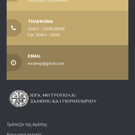
ΤΗΛΕΦΩΝΑ
25410 – 22505/28305
Fax: 25410 – 25581
EMAIL
ieramxp@gmail.com
Τράπεζα της Αγάπης
Κοινωνικό Ιατρείο