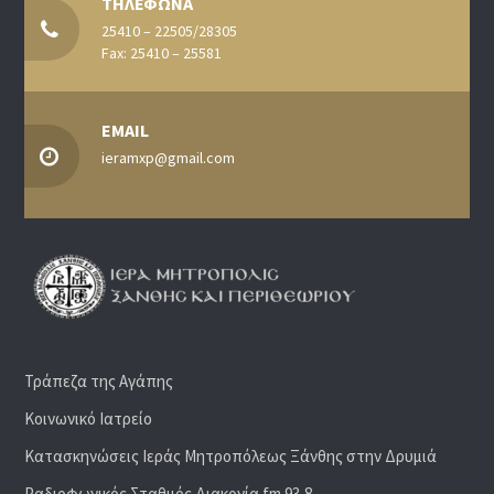
ΤΗΛΕΦΩΝΑ
25410 – 22505/28305
Fax: 25410 – 25581
EMAIL
ieramxp@gmail.com
Τράπεζα της Αγάπης
Κοινωνικό Ιατρείο
Κατασκηνώσεις Ιεράς Μητροπόλεως Ξάνθης στην Δρυμιά
Ραδιoφωνικός Σταθμός Διακονία fm 93,8