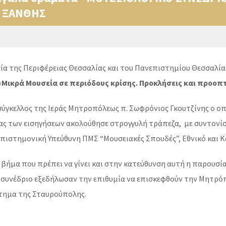
 ΞΑΝΘΗΣ
σία της Περιφέρειας Θεσσαλίας και του Πανεπιστημίου Θεσσαλία
«
Μικρά Μουσεία σε περιόδους κρίσης. Προκλήσεις και προοπτ
σύγκελλος της Ιεράς Μητροπόλεως π. Σωφρόνιος Γκουτζίνης ο ο
ς των εισηγήσεων ακολούθησε στρογγυλή τράπεζα, με συντονίσ
 Επιστημονική Υπεύθυνη ΠΜΣ “Μουσειακές Σπουδές”, Εθνικό και
 βήμα που πρέπει να γίνει και στην κατεύθυνση αυτή η παρουσ
 συνέδριο εξεδήλωσαν την επιθυμία να επισκεφθούν την Μητρόπ
τημα της Σταυρούπολης.