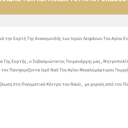
ιμά την Εορτή Της Ανακομοιδής των Ιερών Λειψάνων Του Αγίου 
 Της Εορτής , ο Σεβασμιώτατος Ποιμενάρχης μας , Μητροπολίτη
ς τον Πανηγυρίζοντα Ιερό Ναό Του Αγίου Μεγαλομάρτυρος Γεωρ
ήλωση στο Πνευματικό Κέντρο του Ναού , με χορούς από τον Πο