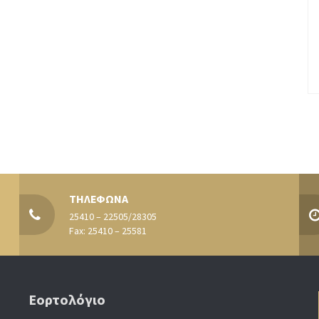
ΤΗΛΕΦΩΝΑ
25410 – 22505/28305
Fax: 25410 – 25581
Εορτολόγιο