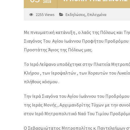
2018
2255
Views
Εκδηλώσεις
,
Επιλεγμένα
Με πνευματική κατάνυξη , ο λαός της Πόλεως και Τη
Σιαγόνος Του Αγίου Ιωάννου Προφήτου Προδρόμου κα
Προστάτης Άγιος της Πόλεως μας.
Το Ιερό Λείψανο υποδέχτηκε στην Πλατεία Μητροπό
Κλήρου , των Ιεροψαλτών , των Χορευτών του Λυκεί
πλήθους κόσμου .
Την Ιερά Σιαγόνα του Αγίου Ιωάννου του Προδρόμου
της Ιεράς Μονής , Αρχιμανδρίτης Τύχων με την συν
στον Ιερό Μητροπολιτικό Ναό Του Τιμίου Προδρόμου
Ο Σεβασμιώτατος Μητροπολίτης κ. Παντελεήμων στο