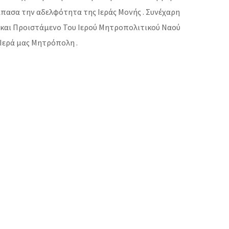
 άπασα την αδελφότητα της Ιεράς Μονής . Συνέχαρη
 και Προιστάμενο Του Ιερού Μητροπολιτικού Ναού
 Ιερά μας Μητρόπολη .