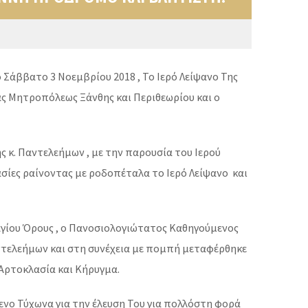
 Σάββατο 3 Νοεμβρίου 2018 , Το Ιερό Λείψανο Της
άς Μητροπόλεως Ξάνθης και Περιθεωρίου και ο
κ. Παντελεήμων , με την παρουσία του Ιερού
σίες ραίνοντας με ροδοπέταλα το Ιερό Λείψανο και
 Αγίου Όρους , ο Πανοσιολογιώτατος Καθηγούμενος
αντελεήμων και στη συνέχεια με πομπή μεταφέρθηκε
Αρτοκλασία και Κήρυγμα.
νο Τύχωνα για την έλευση Του για πολλόστη φορά