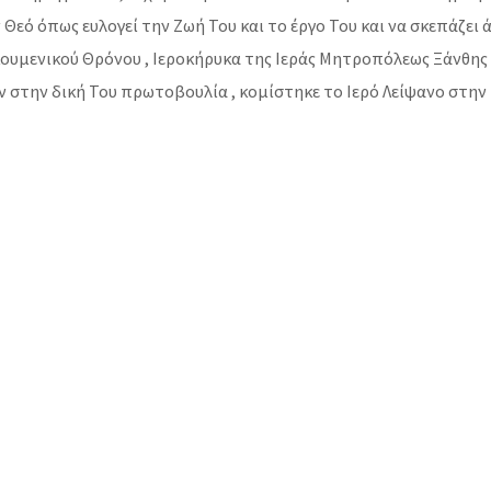
Θεό όπως ευλογεί την Ζωή Του και το έργο Του και να σκεπάζει
ουμενικού Θρόνου , Ιεροκήρυκα της Ιεράς Μητροπόλεως Ξάνθης
ν στην δική Του πρωτοβουλία , κομίστηκε το Ιερό Λείψανο στην