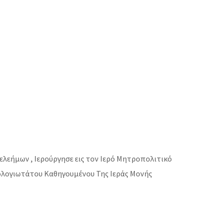
ελεήμων , Ιερούργησε εις τον Ιερό Μητροπολιτικό
ιολογιωτάτου Καθηγουμένου Της Ιεράς Μονής