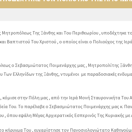
ς Μητροπόλεως Της Ξάνθης και Του Περιθεωρίου , υποδέχτηκε το
ι Βαπτιστού Του Χριστού , ο οποίος είναι ο Πολιούχος της Ιερ
λεως ο Σεβασμιώτατος Ποιμενάρχης μας , Μητροπολίτης Ξάνθης 
ου Των Ελληνίδων της Ξάνθης, ντυμένοι με παραδοσιακές ενδυμα
 , κόμισε στην Πόλη μας , από την Ιερά Μονή Σταυρονικήτα Του
οδεία Του. Το παρέλαβε ο Σεβασμιώτατος Ποιμενάρχης μας κ. Π
 , όπου εψάλη Μέγας Αρχιερατικός Εσπερινός Της Κυριακής με 
 κήρυγμα Του , ευχαρίστησε τον Πανοσιολογιώτατο Καθηγούμε