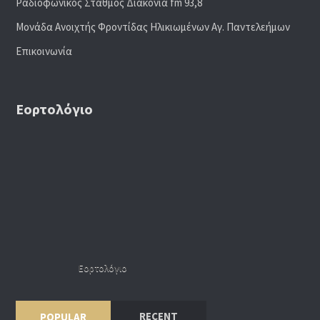
Ραδιoφωνικός Σταθμός Διακονία fm 93,8
Μονάδα Ανοιχτής Φροντίδας Ηλικιωμένων Αγ. Παντελεήμων
Επικοινωνία
Εορτολόγιο
Εορτολόγιο
RECENT
POPULAR