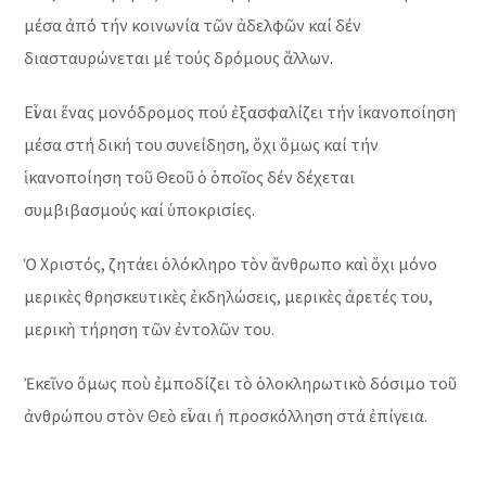
μέσα ἀπό τήν κοινωνία τῶν ἀδελφῶν καί δέν
διασταυρώνεται μέ τούς δρόμους ἄλλων.
Εἶναι ἕνας μονόδρομος πού ἐξασφαλίζει τήν ἱκανοποίηση
μέσα στή δική του συνείδηση, ὄχι ὅμως καί τήν
ἱκανοποίηση τοῦ Θεοῦ ὁ ὁποῖος δέν δέχεται
συμβιβασμούς καί ὑποκρισίες.
Ὁ Χριστός, ζητάει ὁλόκληρο τὸν ἄνθρωπο καὶ ὄχι μόνο
μερικὲς θρησκευτικὲς ἐκδηλώσεις, μερικὲς ἀρετές του,
μερικὴ τήρηση τῶν ἐντολῶν του.
Ἐκεῖνο ὅμως ποὺ ἐμποδίζει τὸ ὁλοκληρωτικὸ δόσιμο τοῦ
ἀνθρώπου στὸν Θεὸ εἶναι ἡ προσκόλληση στά ἐπίγεια.