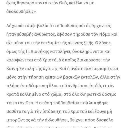
ἔχεις θησαυρό κοντά στόν Θεό, καὶ ἔλα νὰ μὲ
ἀκολουθήσεις».
Δέ χωράει ἀμφιβολία ὅτι ὁ Ἰουδαῖος αὐτός ἄρχοντας
ἦταν εὐσεβής ἄνθρωπος, ἐφόσον τηροῦσε τόν Νόμο καί
εἶχε μέσα του τήν ἐπιθυμία τῆς αἰώνιας ζωῆς. Ὁ λόγος
ὅμως τῆς Π. Διαθήκης καταλήγει, ὁλοκληρώνεται καί
κορυφώνεται στό Χριστό, ὁ ὁποῖος διακηρύσσει τήν
Καινή Ἐντολή τῆς ἀγάπης. Καί ἡ ἀγάπη δέν περιορίζεται
μόνο στὴν τήρηση κάποιων βασικῶν ἐντολῶν, ἀλλὰ στὴν
πλήρη ἀποδέσμευση ὅλου τοῦ ἀνθρώπου ἀπό ὅ,τι τόν
κρατᾶ κολλημένο στό χῶμα, στό ὁλοκληρωτικό δόσιμο
του στόν Θεό. Ἡ στάση τοῦ Ἰουδαίου ποὺ λυπήθηκε
βαθύτατα γιὰ τὴν ὑπόδειξη τοῦ Χριστοῦ καὶ ἔφυγε μὴ
μπορῶντας νὰ τὴν ἀκλουθήσει, δείχνει πόσο δύσκολο