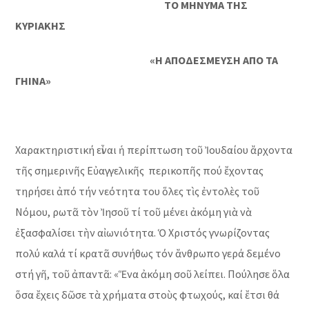
ΤΟ ΜΗΝΥΜΑ ΤΗΣ
ΚΥ
ΡΙΑΚΗΣ
«Η ΑΠΟΔΕΣΜΕΥΣΗ ΑΠΟ ΤΑ
ΓΗΙΝΑ»
Χαρακτηριστική εἶναι ἡ περίπτωση τοῦ Ἰουδαίου ἄρχοντα
τῆς σημερινῆς Εὐαγγελικῆς περικοπῆς πού ἔχοντας
τηρήσει ἀπό τήν νεότητα του ὅλες τὶς ἐντολὲς τοῦ
Νόμου, ρωτᾶ τὸν Ἰησοῦ τί τοῦ μένει ἀκόμη γιὰ νὰ
ἐξασφαλίσει τὴν αἰωνιότητα. Ὁ Χριστός γνωρίζοντας
πολύ καλά τί κρατᾶ συνήθως τόν ἄνθρωπο γερά δεμένο
στή γῆ, τοῦ ἀπαντᾶ: «Ἕνα ἀκόμη σοῦ λείπει. Πούλησε ὅλα
ὅσα ἔχεις δῶσε τὰ χρήματα στοὺς φτωχούς, καί ἔτσι θά