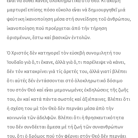
εἶναι νὰ δοθεῖ κανεὶς ὁλοκληρωτικὰ στὸ Θεό. Κι ἀκόμη
μαρτυρεῖ επίσης πόσο εὔκολο εἶναι νά δημιουργηθεῖ μιά
ψεύτικη ἱκανοποίηση μέσα στή συνείδηση τοῦ ἀνθρώπου,
ἱκανοποίηση πού προέρχεται ἀπό τήν τήρηση
ὁρισμένων, ἔστω καί βασικῶν ἐντολῶν.
Ὁ Χριστός δὲν κατηγορεῖ τὸν εὐσεβὴ συνομιλητή του
Ἰουδαῖο γιὰ ὅ,τι ἔκανε, ἀλλὰ γιὰ ὅ,τι παρέλειψε νὰ κάνει,
δέν τόν κατακρίνει γιά τίς ἀρετές του, ἀλλά γιατί βλέπει
ὅτι αὐτές δέν ἐντάσσονται στό ὁλοκληρωτικό δόσιμο
του στόν Θεό καί εἶναι μεμονωμένες ἐκδηλώσεις τῆς ζωῆς
του, ἀν καί κατά πάντα σωστές καί ἀξιέπαινες. Βλέπει ὅτι
ἡ σχέση του μὲ τὸν Θεὸ δὲν περνάει μέσα ἀπὸ τὴν
κοινωνία τῶν ἀδελφῶν. Βλέπει ὅτι ἡ θρησκευτικότητα
του δέν συνδέεται ἄμεσα μέ τή ζωή τῶν συνανθρώπων
του, ὅτι ὁ δρόμος πού τόν φέρνει στόν Θεό δέν περνάει