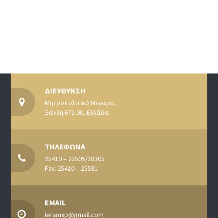
ΔΙΕΥΘΥΝΣΗ
Μητροπολιτικό Μέγαρο,
Ξάνθη 671 00, Ελλάδα
ΤΗΛΕΦΩΝΑ
25410 – 22505/28305
Fax: 25410 – 25581
EMAIL
ieramxp@gmail.com